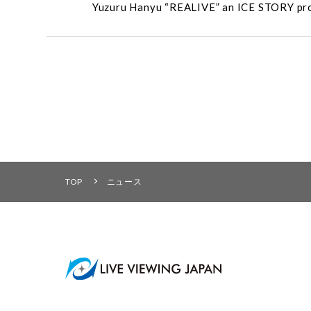
Yuzuru Hanyu “REALIVE” an ICE
TOP
ニュース