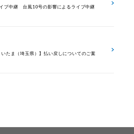
!』ライブ中継 台風10号の影響によるライブ中継
日（土）MOVIXさいたま（埼玉県）】払い戻しについてのご案