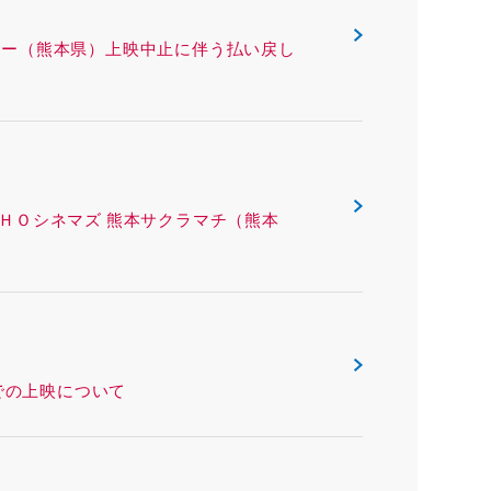
 熊本ピカデリー（熊本県）上映中止に伴う払い戻し
ング ＴＯＨＯシネマズ 熊本サクラマチ（熊本
本県）での上映について