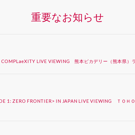
重要なお知らせ
 – SYNK : COMPLaeXITY LIVE VIEWING 熊本ピカデ
ISODE 1: ZERO FRONTIER> IN JAPAN LIVE VIEW