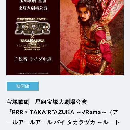
映画館
宝塚歌劇 星組宝塚大劇場公演
『RRR × TAKA”R”AZUKA ～√Rama～（ア
ールアールアール バイ タカラヅカ ～ルート