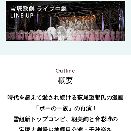
Outline
概要
時代を超えて愛され続ける萩尾望都氏の漫画
「ポーの一族」の再演！
雪組新トップコンビ、朝美絢と音彩唯の
宝塚大劇場お披露目公演・千秋楽を