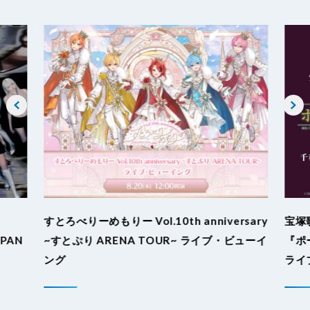
すとろべりーめもりー Vol.10th anniversary
宝塚
APAN
~すとぷり ARENA TOUR~ ライブ・ビューイ
『ポ
ング
ライ