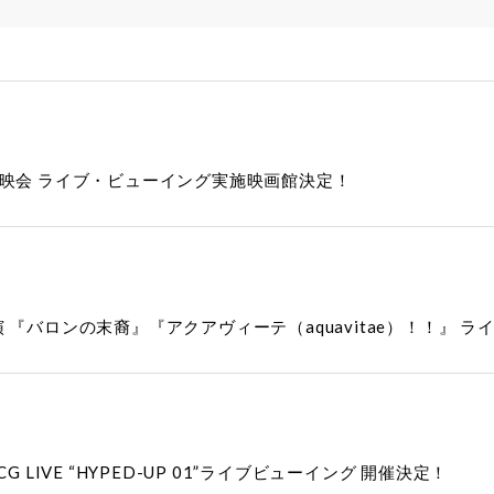
上映会 ライブ・ビューイング実施映画館決定！
『バロンの末裔』『アクアヴィーテ（aquavitae）！！』 ラ
 3DCG LIVE “HYPED-UP 01”ライブビューイング 開催決定！