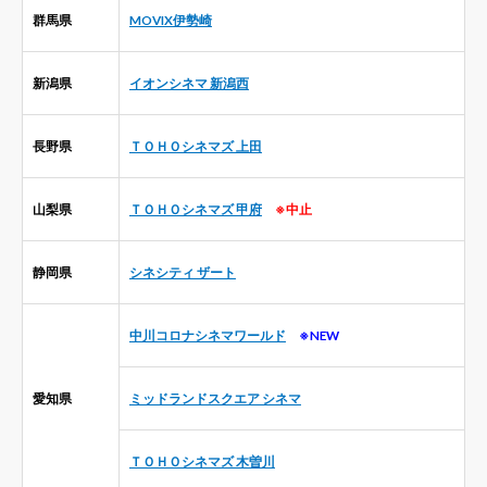
群馬県
MOVIX伊勢崎
新潟県
イオンシネマ 新潟西
長野県
ＴＯＨＯシネマズ 上田
山梨県
ＴＯＨＯシネマズ 甲府
※中止
静岡県
シネシティ ザート
中川コロナシネマワールド
※NEW
愛知県
ミッドランドスクエア シネマ
ＴＯＨＯシネマズ 木曽川