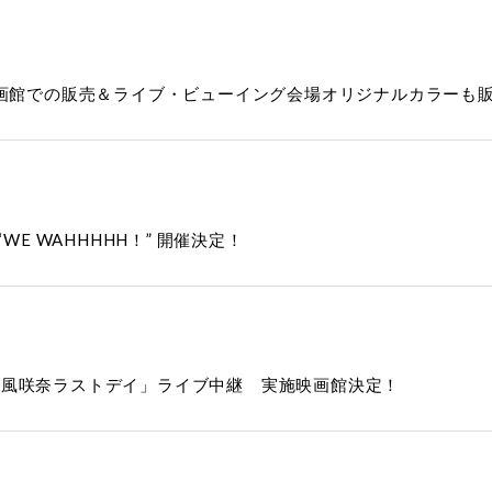
映画館での販売＆ライブ・ビューイング会場オリジナルカラーも
24 “WE WAHHHHH！” 開催決定！
彩風咲奈ラストデイ」ライブ中継 実施映画館決定！