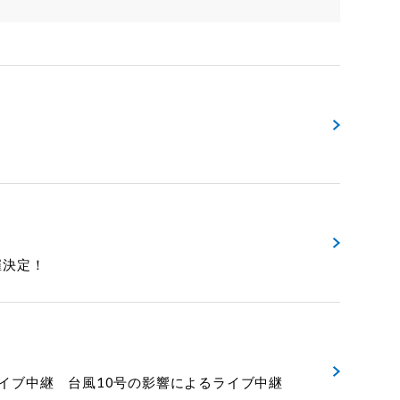
催決定！
!』ライブ中継 台風10号の影響によるライブ中継