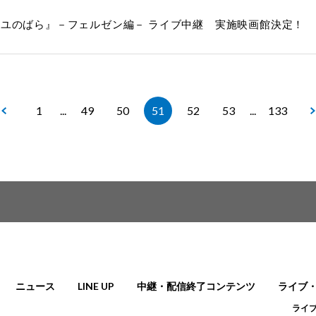
ユのばら』－フェルゼン編－ ライブ中継 実施映画館決定！
1
...
49
50
51
52
53
...
133
ニュース
LINE UP
中継・配信終了コンテンツ
ライブ
ライ