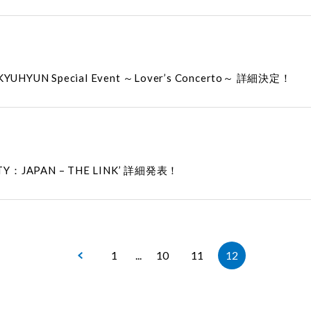
UN Special Event ～Lover’s Concerto～ 詳細決定！
 CITY：JAPAN – THE LINK’ 詳細発表！
1
...
10
11
12