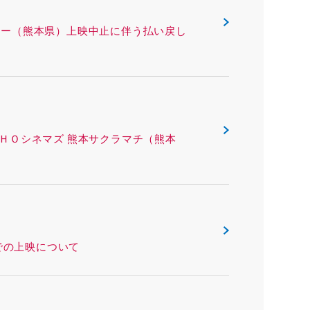
 熊本ピカデリー（熊本県）上映中止に伴う払い戻し
ング ＴＯＨＯシネマズ 熊本サクラマチ（熊本
本県）での上映について