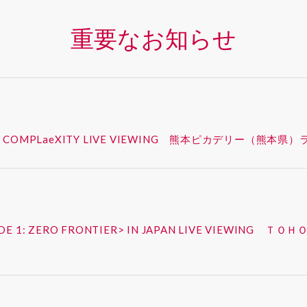
重要なお知らせ
 – SYNK : COMPLaeXITY LIVE VIEWING 熊本ピカデ
ISODE 1: ZERO FRONTIER> IN JAPAN LIVE VIEW