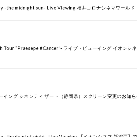
ry Symphony -the midnight sun- Live Viewing 福井
h Tour “Praesepe #Cancer”- ライブ・ビューイング
ライブ・ビューイング シネシティ ザート（静岡県）スクリーン変更のお知
ry Symphony -the dead of night- Live Viewing 【