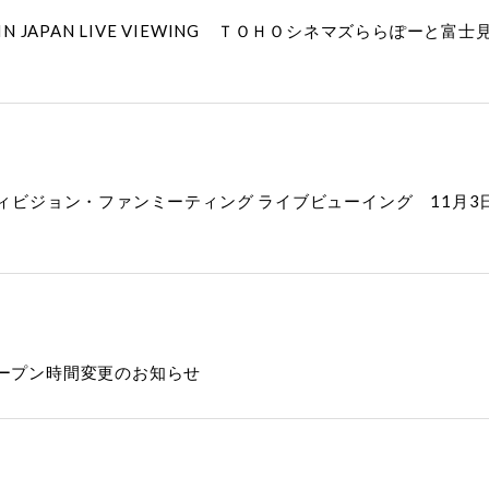
 BACK] IN JAPAN LIVE VIEWING ＴＯＨＯシネマズら
ttle- ディビジョン・ファンミーティング ライブビューイング 11
配信 オープン時間変更のお知らせ