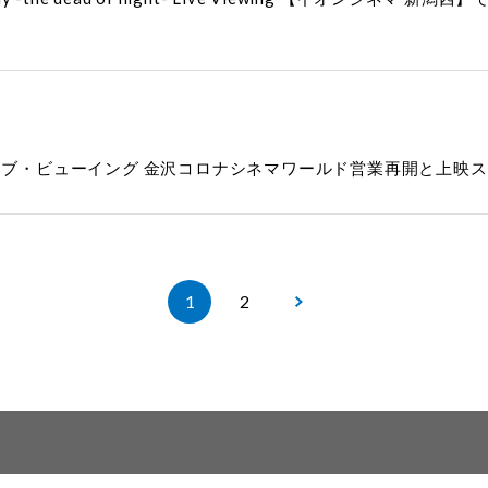
ba ライブ・ビューイング 金沢コロナシネマワールド営業再開と上
1
2