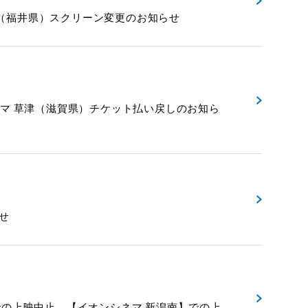
コロナシネマワールド（福井県）スクリーン変更のお知らせ
 イオンシネマ 草津（滋賀県）チケット払い戻しのお知ら
らせ
イオンシネマ 新潟西】での上映中止、【イオンシネマ 新潟南】での上