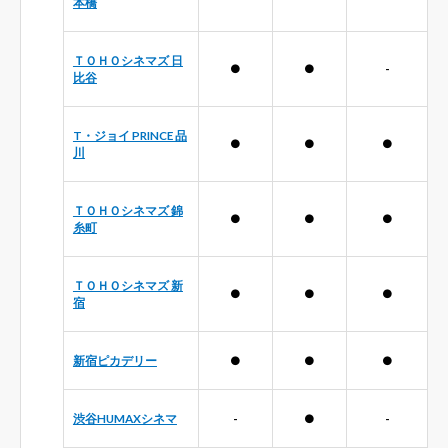
本橋
ＴＯＨＯシネマズ 日
●
●
-
比谷
T・ジョイ PRINCE 品
●
●
●
川
ＴＯＨＯシネマズ 錦
●
●
●
糸町
ＴＯＨＯシネマズ 新
●
●
●
宿
新宿ピカデリー
●
●
●
渋谷HUMAXシネマ
-
●
-