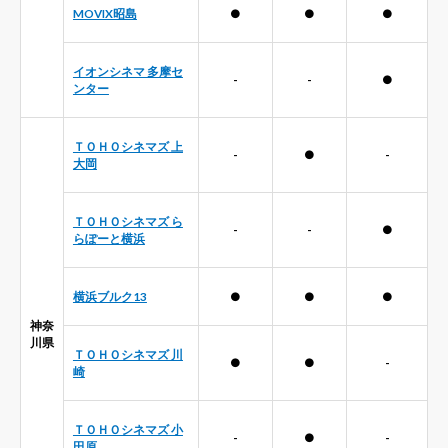
MOVIX昭島
●
●
●
イオンシネマ 多摩セ
-
-
●
ンター
ＴＯＨＯシネマズ 上
-
●
-
大岡
ＴＯＨＯシネマズ ら
-
-
●
らぽーと横浜
横浜ブルク13
●
●
●
神奈
川県
ＴＯＨＯシネマズ 川
●
●
-
崎
ＴＯＨＯシネマズ 小
-
●
-
田原