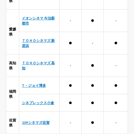
県
イオンシネマ 今治新
-
●
-
都市
愛媛
県
ＴＯＨＯシネマズ 新
●
-
●
居浜
高知
ＴＯＨＯシネマズ 高
-
●
-
県
知
T・ジョイ博多
●
●
●
福岡
県
シネプレックス小倉
●
●
●
佐賀
109シネマズ佐賀
-
●
-
県