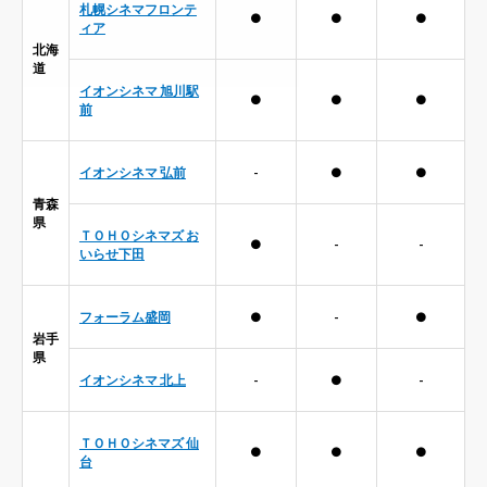
札幌シネマフロンテ
●
●
●
ィア
北海
道
イオンシネマ 旭川駅
●
●
●
前
イオンシネマ 弘前
-
●
●
青森
県
ＴＯＨＯシネマズ お
●
-
-
いらせ下田
フォーラム盛岡
●
-
●
岩手
県
イオンシネマ 北上
-
●
-
ＴＯＨＯシネマズ 仙
●
●
●
台