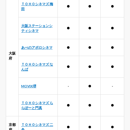
ＴＯＨＯシネマズ 梅
●
●
●
田
大阪ステーションシ
●
●
●
ティシネマ
あべのアポロシネマ
●
●
●
大阪
府
ＴＯＨＯシネマズ な
●
●
●
んば
MOVIX堺
-
●
-
ＴＯＨＯシネマズ ら
●
●
●
らぽーと門真
京都
ＴＯＨＯシネマズ 二
●
●
●
府
条