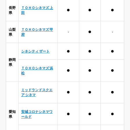
長野
ＴＯＨＯシネマズ 上
●
●
●
県
田
山梨
ＴＯＨＯシネマズ 甲
-
●
-
県
府
シネシティ ザート
●
●
●
静岡
県
ＴＯＨＯシネマズ 浜
●
●
●
松
ミッドランドスクエ
●
●
●
ア シネマ
愛知
安城コロナシネマワ
●
●
●
県
ールド