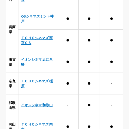
OSシネマズミント神
●
●
●
戸
兵庫
県
ＴＯＨＯシネマズ 西
●
●
●
宮ＯＳ
滋賀
イオンシネマ 近江八
●
●
●
県
幡
奈良
ＴＯＨＯシネマズ 橿
●
●
-
県
原
和歌
イオンシネマ 和歌山
-
●
-
山県
岡山
ＴＯＨＯシネマズ 岡
●
●
●