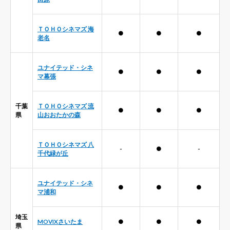
ＴＯＨＯシネマズ 海
●
●
●
老名
ユナイテッド・シネ
●
●
●
マ幕張
千葉
ＴＯＨＯシネマズ 流
●
●
●
県
山おおたかの森
ＴＯＨＯシネマズ 八
-
●
-
千代緑が丘
ユナイテッド・シネ
●
●
●
マ浦和
埼玉
MOVIXさいたま
●
●
●
県