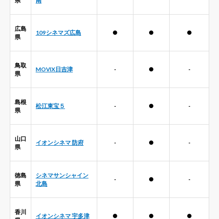
県
南
広島
109シネマズ広島
●
●
●
県
鳥取
MOVIX日吉津
-
●
-
県
島根
松江東宝５
-
●
-
県
山口
イオンシネマ 防府
-
●
-
県
徳島
シネマサンシャイン
-
●
-
県
北島
香川
イオンシネマ 宇多津
●
●
●