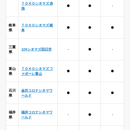
ＴＯＨＯシネマズ 赤
●
●
-
池
岐阜
ＴＯＨＯシネマズ 岐
●
●
●
県
阜
三重
109シネマズ四日市
-
●
-
県
富山
ＴＯＨＯシネマズ フ
●
●
●
県
ァボーレ富山
石川
金沢コロナシネマワ
●
●
●
県
ールド
福井
福井コロナシネマワ
-
●
-
県
ールド