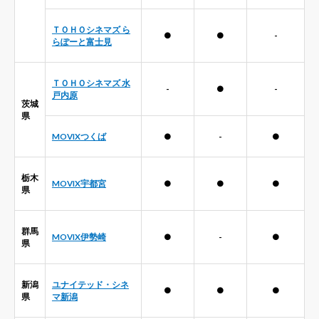
ＴＯＨＯシネマズ ら
●
●
-
らぽーと富士見
ＴＯＨＯシネマズ 水
-
●
-
戸内原
茨城
県
MOVIXつくば
●
-
●
栃木
MOVIX宇都宮
●
●
●
県
群馬
MOVIX伊勢崎
●
-
●
県
新潟
ユナイテッド・シネ
●
●
●
県
マ新潟