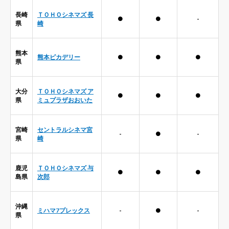
長崎
ＴＯＨＯシネマズ 長
●
●
-
県
崎
熊本
熊本ピカデリー
●
●
●
県
大分
ＴＯＨＯシネマズ ア
●
●
●
県
ミュプラザおおいた
宮崎
セントラルシネマ宮
-
●
-
県
崎
鹿児
ＴＯＨＯシネマズ 与
●
●
●
島県
次郎
沖縄
ミハマ7プレックス
-
●
-
県