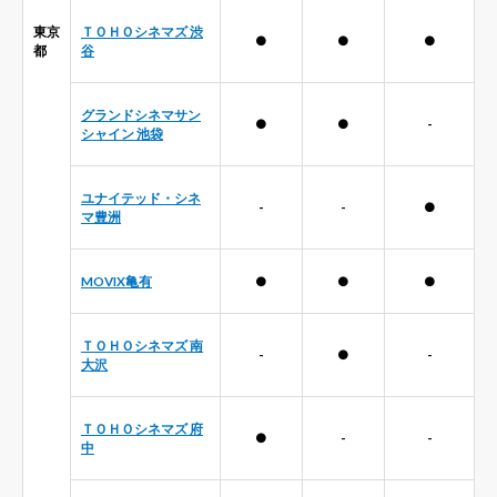
東京
ＴＯＨＯシネマズ 渋
●
●
●
都
谷
グランドシネマサン
●
●
-
シャイン 池袋
ユナイテッド・シネ
-
-
●
マ豊洲
MOVIX亀有
●
●
●
ＴＯＨＯシネマズ 南
-
●
-
大沢
ＴＯＨＯシネマズ 府
●
-
-
中