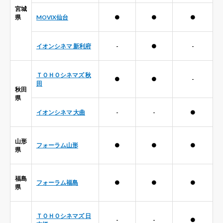
宮城
県
MOVIX仙台
●
●
●
イオンシネマ 新利府
-
●
-
ＴＯＨＯシネマズ 秋
●
●
-
田
秋田
県
イオンシネマ 大曲
-
-
●
山形
フォーラム山形
●
●
●
県
福島
フォーラム福島
●
●
●
県
ＴＯＨＯシネマズ 日
-
-
●