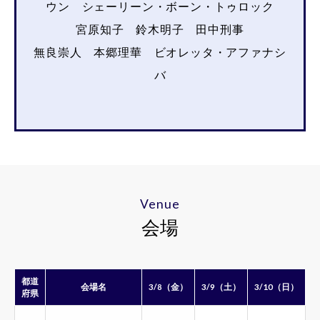
ウン シェーリーン・ボーン・トゥロック
宮原知子 鈴木明子 田中刑事
無良崇人 本郷理華 ビオレッタ・アファナシ
バ
Venue
会場
都道
会場名
3/8（金）
3/9（土）
3/10（日）
府県