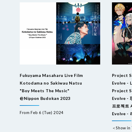
Fukuyama Masaharu Live Film
Project 
Kotodama no Sakiwau Natsu
Evolve - 
"Boy Meets The Music"
Project 
@Nippon Budokan 2023
Evolve 
프로젝트 세카
From Feb 6 (Tue) 2024
Evolve 
＜Show in 