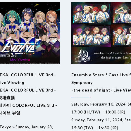
SEKAI COLORFUL LIVE 3rd -
Ensemble Stars!! Cast Live 
Live Viewing
Symphony
SEKAI COLORFUL LIVE 3rd -
-the dead of night- Live Vi
- 現場直播
Saturday, February 10, 2024, St
이 COLORFUL LIVE 3rd -
17:00 (HK/TW) ｜18:00 (KR)
- 라이브 뷰잉
Sunday, February 11, 2024, Sta
Tokyo＞Sunday, January 28,
15:30 (TW) ｜16:30 (KR)