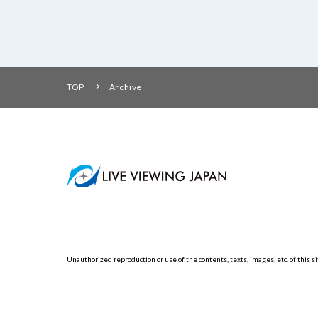
TOP
Archive
Unauthorized reproduction or use of the contents, texts, images, etc. of this sit