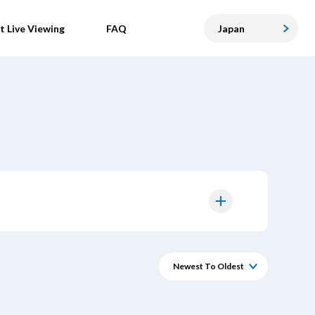
t Live Viewing
FAQ
Japan
Newest To Oldest
Oldest To Newest