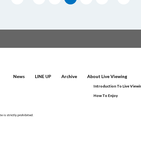
News
LINE UP
Archive
About Live Viewing
Introduction To Live Viewi
How To Enjoy
e is strictly prohibited.