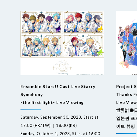
Ensemble Stars!! Cast Live Starry
Project 
Symphony
Thanks F
-the first light- Live Viewing
Live View
世界計畫日
Saturday, September 30, 2023, Start at
일본판 프
17:00 (HK/TW) ｜18:00 (KR)
이브 뷰잉
Sunday, October 1, 2023, Start at 16:00