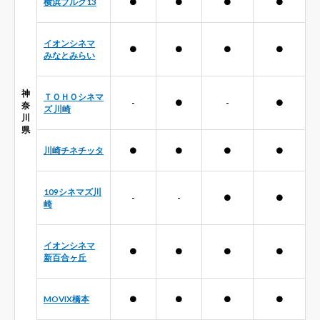
横浜ブルク13
●
●
●
●
イオンシネマ
●
●
●
●
みなとみらい
神
ＴＯＨＯシネマ
-
●
-
●
奈
ズ 川崎
川
県
川崎チネチッタ
●
●
●
●
109シネマズ川
-
-
●
●
崎
イオンシネマ
●
●
●
●
新百合ヶ丘
MOVIX橋本
●
●
●
●