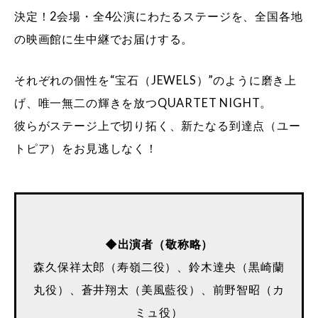
決定！2会場・全4公演にわたるステージを、全国各地
の映画館に生中継でお届けする。
それぞれの個性を“宝石（JEWELS）”のように磨き上
げ、唯一無二の輝きを放つQUARTET NIGHT。
彼らがステージ上で切り拓く、新たなる到達点（ユー
トピア）をお見逃しなく！
◆出演者（敬称略）
森久保祥太郎（寿嶺二役）、鈴木達央（黒崎蘭
丸役）、蒼井翔太（美風藍役）、前野智昭（カ
ミュ役）