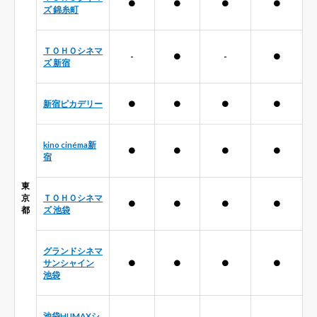
●
●
●
●
ズ 錦糸町
ＴＯＨＯシネマ
-
●
-
●
ズ 新宿
新宿ピカデリー
●
●
●
●
kino cinéma新
●
●
●
●
宿
東
京
ＴＯＨＯシネマ
●
●
●
●
都
ズ 池袋
グランドシネマ
サンシャイン
●
●
●
●
池袋
池袋HUMAXシ