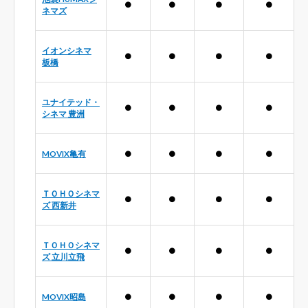
●
●
●
●
ネマズ
イオンシネマ
●
●
●
●
板橋
ユナイテッド・
●
●
●
●
シネマ 豊洲
MOVIX亀有
●
●
●
●
ＴＯＨＯシネマ
●
●
●
●
ズ 西新井
ＴＯＨＯシネマ
●
●
●
●
ズ 立川立飛
MOVIX昭島
●
●
●
●