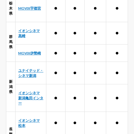
栃
木
MOVIX宇都宮
●
●
●
●
県
イオンシネマ
●
●
●
●
高崎
群
馬
県
MOVIX伊勢崎
●
●
●
●
ユナイテッド・
●
●
●
●
シネマ新潟
新
潟
県
イオンシネマ
新潟亀田インタ
●
●
●
●
ー
イオンシネマ
●
●
●
●
松本
長
野