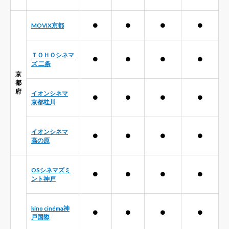
MOVIX京都
●
●
●
●
ＴＯＨＯシネマ
●
●
●
●
ズ 二条
京
都
府
イオンシネマ
●
●
●
●
京都桂川
イオンシネマ
●
●
●
●
高の原
OSシネマズミ
●
●
●
●
ント神戸
kino cinéma神
●
●
●
●
戸国際