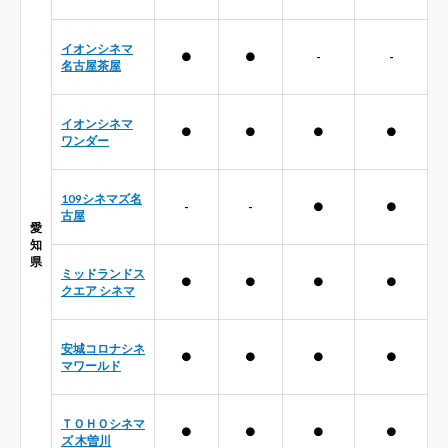
イオンシネマ
●
●
-
-
名古屋茶屋
イオンシネマ
●
●
●
●
ワンダー
109シネマズ名
-
-
●
●
古屋
愛
知
県
ミッドランドス
●
●
●
●
クエア シネマ
安城コロナシネ
●
●
●
●
マワールド
ＴＯＨＯシネマ
●
●
●
●
ズ 木曽川