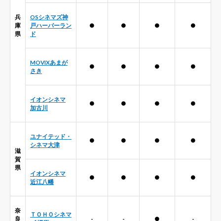
兵
OSシネマズ神
庫
戸ハーバーラン
●
●
●
●
県
ド
MOVIXあまが
●
●
●
●
さき
イオンシネマ
●
●
●
●
加古川
ユナイテッド・
●
●
●
●
シネマ大津
滋
賀
県
イオンシネマ
●
●
●
●
近江八幡
奈
ＴＯＨＯシネマ
良
-
-
●
-