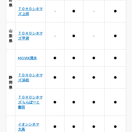
県
ＴＯＨＯシネマ
-
●
-
●
ズ 上田
山
ＴＯＨＯシネマ
梨
-
●
-
●
ズ 甲府
県
MOVIX清水
●
●
●
●
ＴＯＨＯシネマ
静
●
●
●
●
ズ 浜松
岡
県
ＴＯＨＯシネマ
ズ ららぽーと
●
●
●
●
磐田
イオンシネマ
●
●
●
●
大高