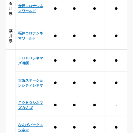
石
金沢コロナシネ
川
●
●
●
●
マワールド
県
福
福井コロナシネ
井
●
●
●
●
マワールド
県
ＴＯＨＯシネマ
●
●
●
●
ズ 梅田
大阪ステーショ
●
●
●
●
ンシティシネマ
ＴＯＨＯシネマ
●
●
●
-
ズ なんば
なんばパークス
●
●
●
●
シネマ