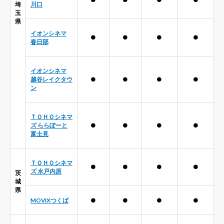
埼
川口
玉
県
イオンシネマ
●
●
●
●
春日部
イオンシネマ
越谷レイクタウ
●
●
●
●
ン
ＴＯＨＯシネマ
ズ ららぽーと
●
●
●
●
富士見
ＴＯＨＯシネマ
●
●
●
●
ズ 水戸内原
茨
城
県
MOVIXつくば
●
●
●
●