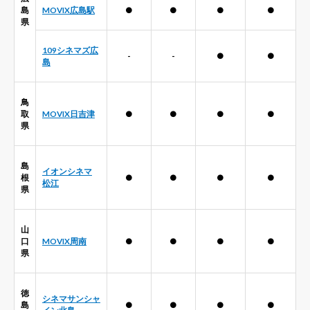
島
MOVIX広島駅
●
●
●
●
県
109シネマズ広
-
-
●
●
島
鳥
取
MOVIX日吉津
●
●
●
●
県
島
イオンシネマ
根
●
●
●
●
松江
県
山
口
MOVIX周南
●
●
●
●
県
徳
シネマサンシャ
島
●
●
●
●
イン北島