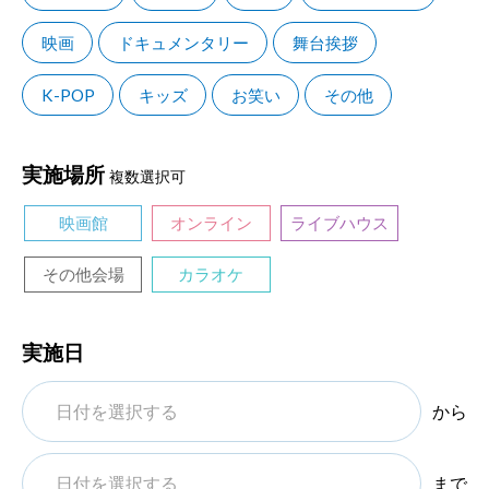
映画
ドキュメンタリー
舞台挨拶
K-POP
キッズ
お笑い
その他
実施場所
複数選択可
映画館
オンライン
ライブハウス
その他会場
カラオケ
実施日
から
まで