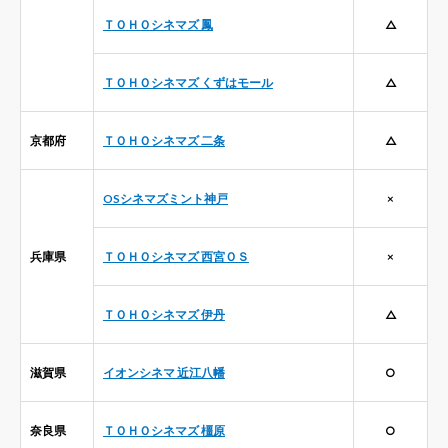
ＴＯＨＯシネマズ 鳳
△
ＴＯＨＯシネマズ くずはモール
△
京都府
ＴＯＨＯシネマズ 二条
△
OSシネマズミント神戸
×
兵庫県
ＴＯＨＯシネマズ 西宮ＯＳ
×
ＴＯＨＯシネマズ 伊丹
△
滋賀県
イオンシネマ 近江八幡
○
奈良県
ＴＯＨＯシネマズ 橿原
○