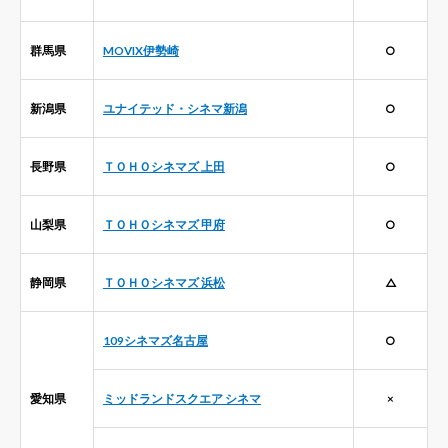
群馬県
MOVIX伊勢崎
○
新潟県
ユナイテッド・シネマ新潟
○
長野県
ＴＯＨＯシネマズ 上田
○
山梨県
ＴＯＨＯシネマズ 甲府
○
静岡県
ＴＯＨＯシネマズ 浜松
△
109シネマズ名古屋
○
愛知県
ミッドランドスクエア シネマ
×