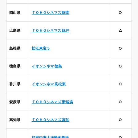
岡山県
ＴＯＨＯシネマズ 岡南
○
広島県
ＴＯＨＯシネマズ 緑井
△
島根県
松江東宝５
○
徳島県
イオンシネマ 徳島
○
香川県
イオンシネマ 高松東
○
愛媛県
ＴＯＨＯシネマズ 新居浜
○
高知県
ＴＯＨＯシネマズ 高知
○
福岡中洲大洋映画劇場
○