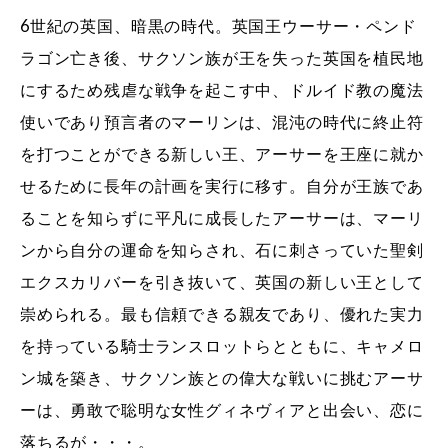
6世紀の英国、暗黒の時代。英国王ウーサー・ペンド
ラゴン亡き後、サクソン族が王を失った英国を植民地
にするため残虐な戦争を起こす中、ドルイド教の魔法
使いであり預言者のマーリンは、混沌の時代に終止符
を打つことができる新しい王、アーサーを王座に就か
せるために長年の計画を実行に移す。自分が王族であ
ることを知らずに平凡に成長したアーサーは、マーリ
ンから自分の運命を知らされ、石に刺さっていた聖剣
エクスカリバーを引き抜いて、英国の新しい王として
崇められる。最も信頼できる親友であり、優れた実力
を持っている騎士ランスロットらとともに、キャメロ
ン城を築き、サクソン族との偉大な戦いに挑むアーサ
ーは、勇敢で聡明な女性グィネヴィアと出会い、恋に
落ちるが・・・。