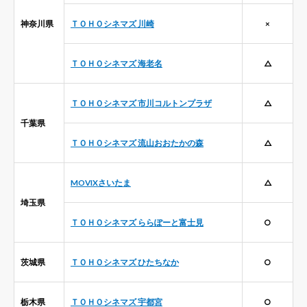
神奈川県
ＴＯＨＯシネマズ 川崎
×
ＴＯＨＯシネマズ 海老名
△
ＴＯＨＯシネマズ 市川コルトンプラザ
△
千葉県
ＴＯＨＯシネマズ 流山おおたかの森
△
MOVIXさいたま
△
埼玉県
ＴＯＨＯシネマズ ららぽーと富士見
○
茨城県
ＴＯＨＯシネマズ ひたちなか
○
栃木県
ＴＯＨＯシネマズ 宇都宮
○