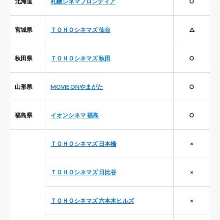
北海道
札幌シネマフロンティア
○
宮城県
ＴＯＨＯシネマズ 仙台
△
秋田県
ＴＯＨＯシネマズ 秋田
○
山形県
MOVIE ONやまがた
○
福島県
イオンシネマ 福島
○
ＴＯＨＯシネマズ 日本橋
×
ＴＯＨＯシネマズ 日比谷
×
ＴＯＨＯシネマズ 六本木ヒルズ
×