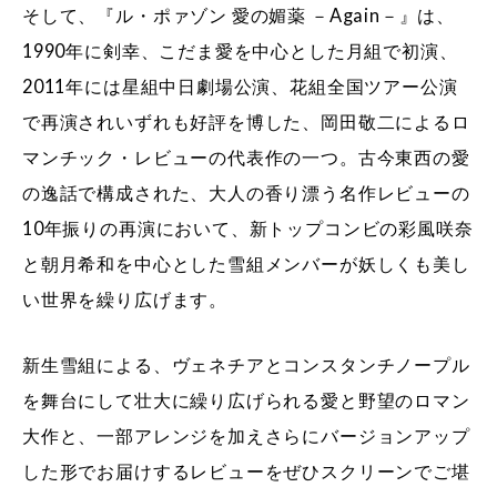
そして、『ル・ポァゾン 愛の媚薬 －Again－』は、
1990年に剣幸、こだま愛を中心とした月組で初演、
2011年には星組中日劇場公演、花組全国ツアー公演
で再演されいずれも好評を博した、岡田敬二によるロ
マンチック・レビューの代表作の一つ。古今東西の愛
の逸話で構成された、大人の香り漂う名作レビューの
10年振りの再演において、新トップコンビの彩風咲奈
と朝月希和を中心とした雪組メンバーが妖しくも美し
い世界を繰り広げます。
新生雪組による、ヴェネチアとコンスタンチノープル
を舞台にして壮大に繰り広げられる愛と野望のロマン
大作と、一部アレンジを加えさらにバージョンアップ
した形でお届けするレビューをぜひスクリーンでご堪