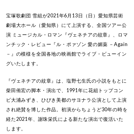
宝塚歌劇団 雪組が2021年6月13日（日）愛知県芸術
劇場大ホール（愛知県）にて上演する、全国ツアー公
演 ミュージカル・ロマン『ヴェネチアの紋章』、ロマ
ンチック・レビュー『ル・ポァゾン 愛の媚薬 －Again
－』の模様を全国各地の映画館でライブ・ビューイン
グいたします。
『ヴェネチアの紋章』は、塩野七生氏の小説をもとに
柴田侑宏の脚本・演出で、1991年に花組トップコン
ビ大浦みずき、ひびき美都のサヨナラ公演として上演
され絶賛を博した作品。初演からちょうど30年の時を
経た2021年、謝珠栄氏による新たな演出で復活いた
します。