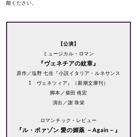
能ください。
【公演】
ミュージカル・ロマン
『ヴェネチアの紋章』
原作／塩野 七生『小説イタリア・ルネサンス
1 ヴェネツィア』（新潮文庫刊）
脚本／柴田 侑宏
演出／謝 珠栄
ロマンチック・レビュー
『ル・ポァゾン 愛の媚薬 －Again－』