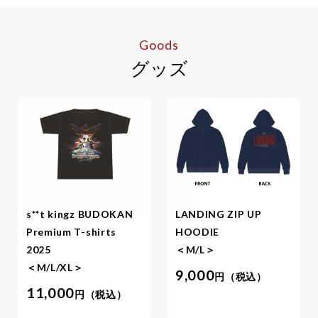
Goods
グッズ
s**t kingz BUDOKAN
LANDING ZIP UP
Premium T-shirts
HOODIE
2025
＜M/L＞
＜M/L/XL＞
9,000
円（税込）
11,000
円（税込）