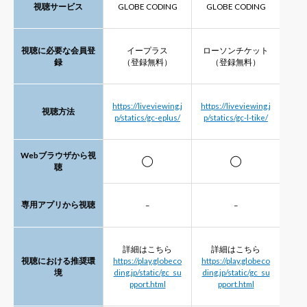
視聴サービス
GLOBE CODING
GLOBE CODING
視聴に必要な会員登
イープラス
ローソンチケット
録
（登録無料）
（登録無料）
https://liveviewing.j
https://liveviewing.j
視聴方法
p/statics/gc-eplus/
p/statics/gc-l-tike/
Webブラウザから視
◯
◯
聴
専用アプリから視聴
–
–
詳細はこちら
詳細はこちら
視聴における推奨環
https://play.globeco
https://play.globeco
境
ding.jp/static/gc_su
ding.jp/static/gc_su
pport.html
pport.html