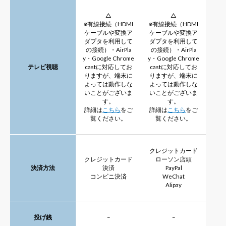
△
△
※有線接続（HDMI
※有線接続（HDMI
ケーブルや変換ア
ケーブルや変換ア
ダプタを利用して
ダプタを利用して
の接続）・AirPla
の接続）・AirPla
y・Google Chrome
y・Google Chrome
テレビ視聴
castに対応してお
castに対応してお
りますが、端末に
りますが、端末に
よっては動作しな
よっては動作しな
いことがございま
いことがございま
す。
す。
詳細は
こちら
をご
詳細は
こちら
をご
覧ください。
覧ください。
クレジットカード
クレジットカード
ローソン店頭
決済方法
決済
PayPal
コンビニ決済
WeChat
Alipay
投げ銭
–
–