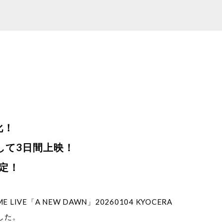
化！
して3日間上映！
定！
E「A NEW DAWN」20260104 KYOCERA
定した。