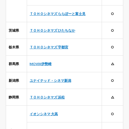
ＴＯＨＯシネマズ ららぽーと富士見
○
茨城県
ＴＯＨＯシネマズ ひたちなか
○
栃木県
ＴＯＨＯシネマズ 宇都宮
○
群馬県
MOVIX伊勢崎
△
新潟県
ユナイテッド・シネマ新潟
○
静岡県
ＴＯＨＯシネマズ 浜松
△
イオンシネマ 大高
○