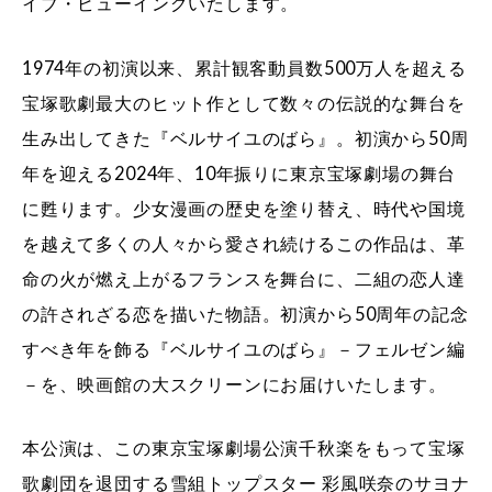
イブ・ビューイングいたします。
1974年の初演以来、累計観客動員数500万人を超える
宝塚歌劇最大のヒット作として数々の伝説的な舞台を
生み出してきた『ベルサイユのばら』。初演から50周
年を迎える2024年、10年振りに東京宝塚劇場の舞台
に甦ります。少女漫画の歴史を塗り替え、時代や国境
を越えて多くの人々から愛され続けるこの作品は、革
命の火が燃え上がるフランスを舞台に、二組の恋人達
の許されざる恋を描いた物語。初演から50周年の記念
すべき年を飾る『ベルサイユのばら』－フェルゼン編
－を、映画館の大スクリーンにお届けいたします。
本公演は、この東京宝塚劇場公演千秋楽をもって宝塚
歌劇団を退団する雪組トップスター 彩風咲奈のサヨナ