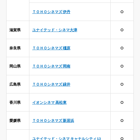
ＴＯＨＯシネマズ 伊丹
○
滋賀県
ユナイテッド・シネマ大津
○
奈良県
ＴＯＨＯシネマズ 橿原
○
岡山県
ＴＯＨＯシネマズ 岡南
○
広島県
ＴＯＨＯシネマズ 緑井
○
香川県
イオンシネマ 高松東
○
愛媛県
ＴＯＨＯシネマズ 新居浜
○
ユナイテッド・シネマ キャナルシティ13
○