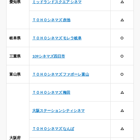
愛知県
ミッドランドスクエア シネマ
△
ＴＯＨＯシネマズ 赤池
△
岐阜県
ＴＯＨＯシネマズ モレラ岐阜
○
三重県
109シネマズ四日市
○
富山県
ＴＯＨＯシネマズ ファボーレ富山
○
ＴＯＨＯシネマズ 梅田
△
大阪ステーションシティシネマ
△
ＴＯＨＯシネマズ なんば
△
大阪府