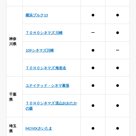
横浜ブルク13
●
●
ＴＯＨＯシネマズ 川崎
ー
●
神奈
川県
109シネマズ川崎
●
ー
ＴＯＨＯシネマズ 海老名
●
●
ユナイテッド・シネマ幕張
●
●
千葉
県
ＴＯＨＯシネマズ 流山おおたか
●
●
の森
埼玉
MOVIXさいたま
●
●
県