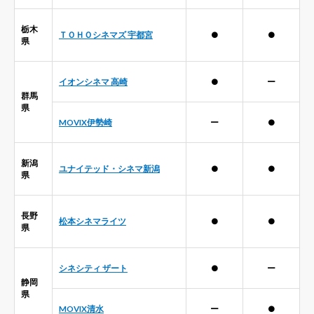
栃木
ＴＯＨＯシネマズ 宇都宮
●
●
県
イオンシネマ 高崎
●
ー
群馬
県
MOVIX伊勢崎
ー
●
新潟
ユナイテッド・シネマ新潟
●
●
県
長野
松本シネマライツ
●
●
県
シネシティ ザート
●
ー
静岡
県
MOVIX清水
ー
●