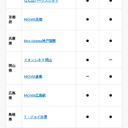
なんばパークスシネマ
●
●
京都
MOVIX京都
●
●
府
兵庫
kino cinéma神戸国際
●
●
県
イオンシネマ 岡山
●
ー
岡山
県
MOVIX倉敷
ー
●
広島
MOVIX広島駅
●
●
県
島根
T・ジョイ出雲
●
●
県