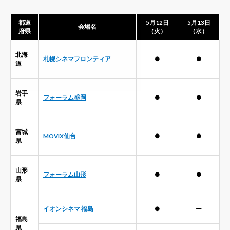
都道
5月12日
5月13日
会場名
府県
（火）
（水）
北海
札幌シネマフロンティア
●
●
道
岩手
フォーラム盛岡
●
●
県
宮城
MOVIX仙台
●
●
県
山形
フォーラム山形
●
●
県
イオンシネマ 福島
●
ー
福島
県