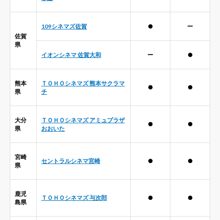
109シネマズ佐賀
●
ー
佐賀
県
イオンシネマ 佐賀大和
ー
●
熊本
ＴＯＨＯシネマズ 熊本サクラマ
●
●
県
チ
大分
ＴＯＨＯシネマズ アミュプラザ
●
●
県
おおいた
宮崎
セントラルシネマ宮崎
●
●
県
鹿児
ＴＯＨＯシネマズ 与次郎
●
●
島県