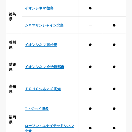
イオンシネマ 徳島
●
ー
徳島
県
シネマサンシャイン北島
ー
●
香川
イオンシネマ 高松東
●
●
県
愛媛
イオンシネマ 今治新都市
●
●
県
高知
ＴＯＨＯシネマズ 高知
●
●
県
T・ジョイ博多
●
●
福岡
県
ローソン・ユナイテッドシネマ
●
●
小倉