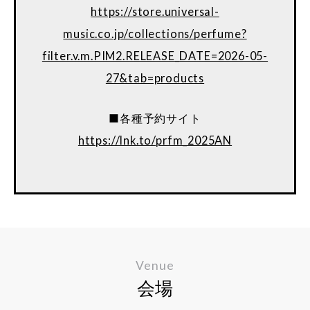
https://store.universal-
music.co.jp/collections/perfume?
filter.v.m.PIM2.RELEASE_DATE=2026-05-
27&tab=products
■各種予約サイト
https://lnk.to/prfm_2025AN
Venue
会場