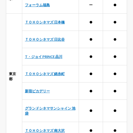
フォーラム福島
ー
●
ＴＯＨＯシネマズ 日本橋
●
●
ＴＯＨＯシネマズ 日比谷
●
●
T・ジョイ PRINCE 品川
●
●
東京
ＴＯＨＯシネマズ 錦糸町
●
●
都
新宿ピカデリー
●
●
グランドシネマサンシャイン 池
●
●
袋
ＴＯＨＯシネマズ 南大沢
●
●