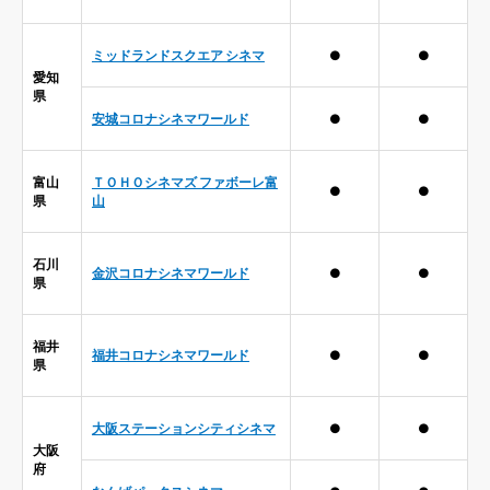
ミッドランドスクエア シネマ
●
●
愛知
県
安城コロナシネマワールド
●
●
富山
ＴＯＨＯシネマズ ファボーレ富
●
●
県
山
石川
金沢コロナシネマワールド
●
●
県
福井
福井コロナシネマワールド
●
●
県
大阪ステーションシティシネマ
●
●
大阪
府