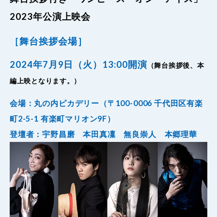
2023年公演上映会
［舞台挨拶会場］
2024年7月9日（火）13:00開演
（舞台挨拶後、本
編上映となります。）
会場：丸の内ピカデリー（〒100-0006 千代田区有楽
町2-5-1 有楽町マリオン9F）
登壇者：宇野昌磨 本田真凜 無良崇人 本郷理華