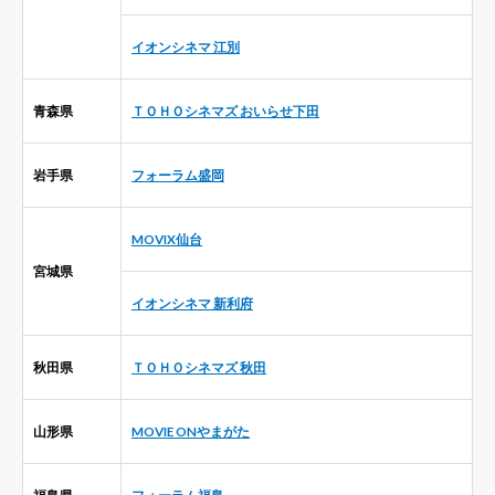
イオンシネマ 江別
青森県
ＴＯＨＯシネマズ おいらせ下田
岩手県
フォーラム盛岡
MOVIX仙台
宮城県
イオンシネマ 新利府
秋田県
ＴＯＨＯシネマズ 秋田
山形県
MOVIE ONやまがた
福島県
フォーラム福島