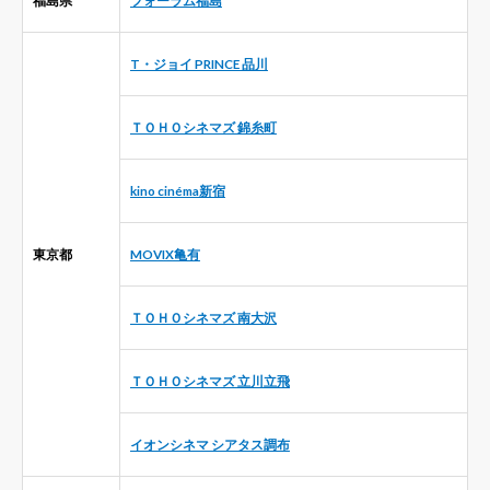
T・ジョイ PRINCE 品川
ＴＯＨＯシネマズ 錦糸町
kino cinéma新宿
東京都
MOVIX亀有
ＴＯＨＯシネマズ 南大沢
ＴＯＨＯシネマズ 立川立飛
イオンシネマ シアタス調布