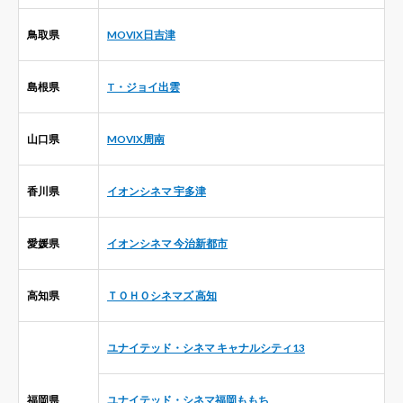
鳥取県
MOVIX日吉津
島根県
T・ジョイ出雲
山口県
MOVIX周南
香川県
イオンシネマ 宇多津
愛媛県
イオンシネマ 今治新都市
高知県
ＴＯＨＯシネマズ 高知
ユナイテッド・シネマ キャナルシティ13
福岡県
ユナイテッド・シネマ福岡ももち