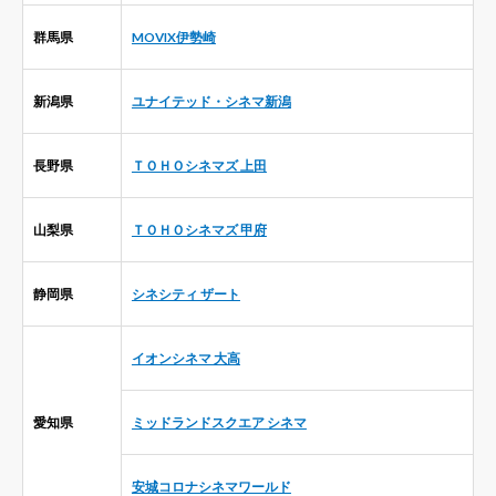
群馬県
MOVIX伊勢崎
新潟県
ユナイテッド・シネマ新潟
長野県
ＴＯＨＯシネマズ 上田
山梨県
ＴＯＨＯシネマズ 甲府
静岡県
シネシティ ザート
イオンシネマ 大高
愛知県
ミッドランドスクエア シネマ
安城コロナシネマワールド