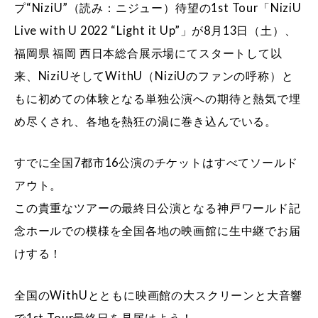
プ“NiziU”（読み：ニジュー）待望の1st Tour「NiziU
Live with U 2022 “Light it Up”」が8月13日（土）、
福岡県 福岡 西日本総合展示場にてスタートして以
来、NiziUそしてWithU（NiziUのファンの呼称）と
もに初めての体験となる単独公演への期待と熱気で埋
め尽くされ、各地を熱狂の渦に巻き込んでいる。
すでに全国7都市16公演のチケットはすべてソールド
アウト。
この貴重なツアーの最終日公演となる神戸ワールド記
念ホールでの模様を全国各地の映画館に生中継でお届
けする！
全国のWithUとともに映画館の大スクリーンと大音響
で1st Tour最終日を見届けよう！