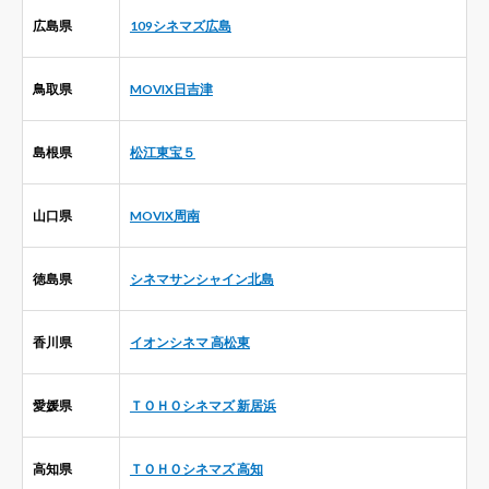
広島県
109シネマズ広島
鳥取県
MOVIX日吉津
島根県
松江東宝５
山口県
MOVIX周南
徳島県
シネマサンシャイン北島
香川県
イオンシネマ 高松東
愛媛県
ＴＯＨＯシネマズ 新居浜
高知県
ＴＯＨＯシネマズ 高知