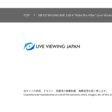
TOP
NEXZ SHOWCASE 2024 “Ride the Vibe” Live V
当サイトの内容、テキスト、画像等の無断転載、無断使用を固く禁じます。
Unauthorized reproduction or use of the contents, texts, images, etc. of this sit