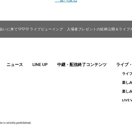
VE とけちゃう前に会いに来て♡♡♡ ライブビューイング 入場者プレゼントの絵柄公開
ニュース
LINE UP
中継・配信終了コンテンツ
ライブ
ライ
楽しみ
楽しみ
LIVE
e is strictly prohibited.