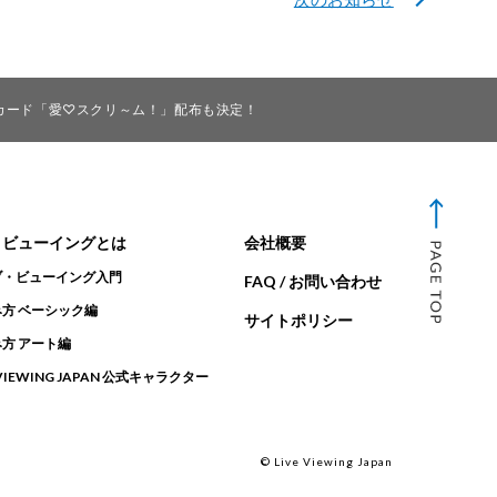
＆ライブカード「愛♡スクリ～ム！」配布も決定！
・ビューイングとは
会社概要
ブ・ビューイング入門
FAQ / お問い合わせ
方 ベーシック編
サイトポリシー
方 アート編
 VIEWING JAPAN 公式キャラクター
© Live Viewing Japan