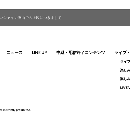
マサンシャイン衣山での上映につきまして
ニュース
LINE UP
中継・配信終了コンテンツ
ライブ
ライ
楽しみ
楽しみ
LIVE
e is strictly prohibited.