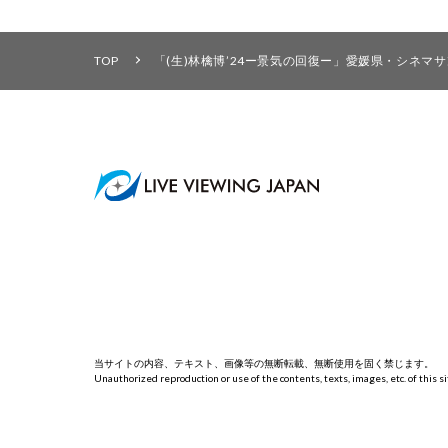
TOP
「(生)林檎博’24ー景気の回復ー」愛媛県・シネ
当サイトの内容、テキスト、画像等の無断転載、無断使用を固く禁じます。
Unauthorized reproduction or use of the contents, texts, images, etc. of this sit