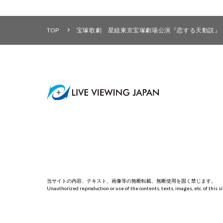
TOP
宝塚歌劇 星組東京宝塚劇場公演『恋する天動説』『D
当サイトの内容、テキスト、画像等の無断転載、無断使用を固く禁じます。
Unauthorized reproduction or use of the contents, texts, images, etc. of this sit