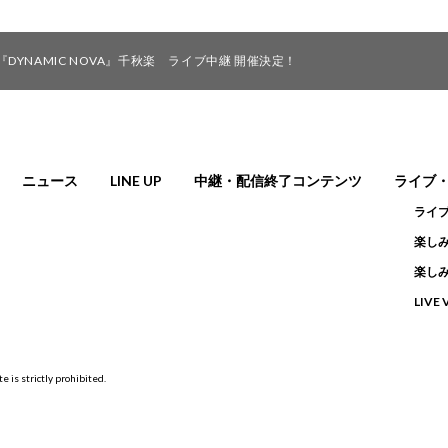
YNAMIC NOVA』千秋楽 ライブ中継 開催決定！
ニュース
LINE UP
中継・配信終了コンテンツ
ライブ
ライ
楽しみ
楽しみ
LIVE
e is strictly prohibited.