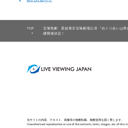
TOP
宝塚歌劇 星組東京宝塚劇場公演 『めぐり会いは再び ne
継開催決定！
当サイトの内容、テキスト、画像等の無断転載、無断使用を固く禁じます。
Unauthorized reproduction or use of the contents, texts, images, etc. of this sit