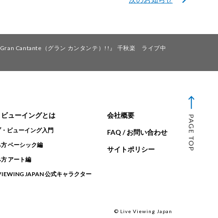
an Cantante（グラン カンタンテ）!!』 千秋楽 ライブ中
・ビューイングとは
会社概要
ブ・ビューイング入門
FAQ / お問い合わせ
方 ベーシック編
サイトポリシー
方 アート編
 VIEWING JAPAN 公式キャラクター
© Live Viewing Japan