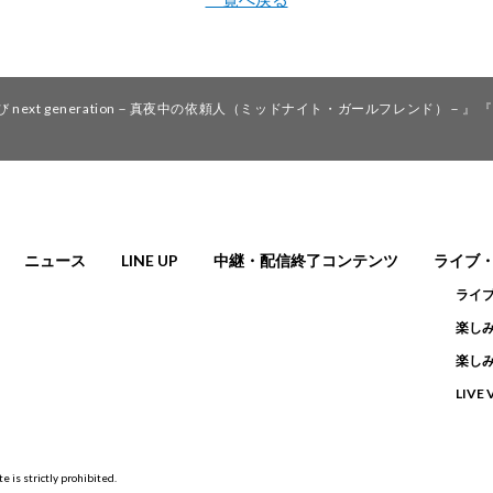
xt generation－真夜中の依頼人（ミッドナイト・ガールフレンド）－』 『Gr
ニュース
LINE UP
中継・配信終了コンテンツ
ライブ
ライ
楽しみ
楽しみ
LIVE
e is strictly prohibited.