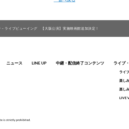
Frontier – ライブビューイング 【大阪公演】実施映画館追加決定！
ニュース
LINE UP
中継・配信終了コンテンツ
ライブ
ライ
楽しみ
楽しみ
LIVE
e is strictly prohibited.