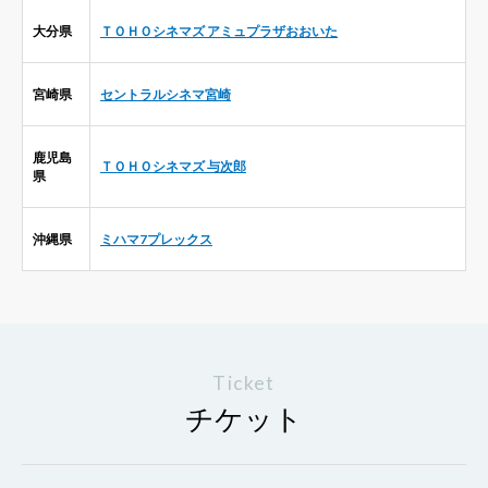
大分県
ＴＯＨＯシネマズ アミュプラザおおいた
宮崎県
セントラルシネマ宮崎
鹿児島
ＴＯＨＯシネマズ 与次郎
県
沖縄県
ミハマ7プレックス
Ticket
チケット