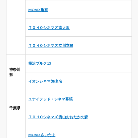
MOVIX亀有
ＴＯＨＯシネマズ 南大沢
ＴＯＨＯシネマズ 立川立飛
横浜ブルク13
神奈川
県
イオンシネマ 海老名
ユナイテッド・シネマ幕張
千葉県
ＴＯＨＯシネマズ 流山おおたかの森
MOVIXさいたま