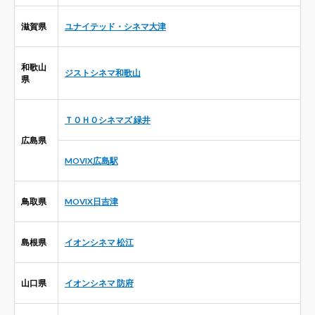
滋賀県
ユナイテッド・シネマ大津
和歌山
ジストシネマ和歌山
県
ＴＯＨＯシネマズ 緑井
広島県
MOVIX広島駅
鳥取県
MOVIX日吉津
島根県
イオンシネマ 松江
山口県
イオンシネマ 防府