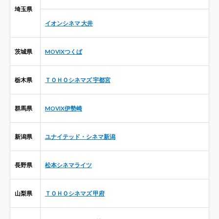
埼玉県
イオンシネマ 大井
茨城県
MOVIXつくば
栃木県
ＴＯＨＯシネマズ 宇都宮
群馬県
MOVIX伊勢崎
新潟県
ユナイテッド・シネマ新潟
長野県
松本シネマライツ
山梨県
ＴＯＨＯシネマズ 甲府