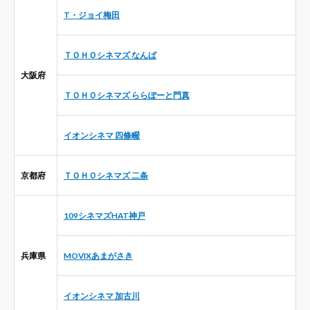
T・ジョイ梅田
ＴＯＨＯシネマズ なんば
大阪府
ＴＯＨＯシネマズ ららぽーと門真
イオンシネマ 四條畷
京都府
ＴＯＨＯシネマズ 二条
109シネマズHAT神戸
兵庫県
MOVIXあまがさき
イオンシネマ 加古川