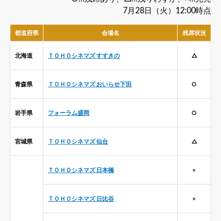
7月28日（火）12:00時点
都道府県
会場名
残席状況
北海道
ＴＯＨＯシネマズ すすきの
△
青森県
ＴＯＨＯシネマズ おいらせ下田
○
岩手県
フォーラム盛岡
○
宮城県
ＴＯＨＯシネマズ 仙台
△
ＴＯＨＯシネマズ 日本橋
×
ＴＯＨＯシネマズ 日比谷
×