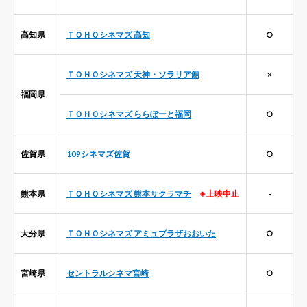
高知県
ＴＯＨＯシネマズ 高知
○
ＴＯＨＯシネマズ 天神・ソラリア館
×
福岡県
ＴＯＨＯシネマズ ららぽーと福岡
○
佐賀県
109シネマズ佐賀
○
熊本県
ＴＯＨＯシネマズ 熊本サクラマチ
※上映中止
-
大分県
ＴＯＨＯシネマズ アミュプラザおおいた
○
宮崎県
セントラルシネマ宮崎
○