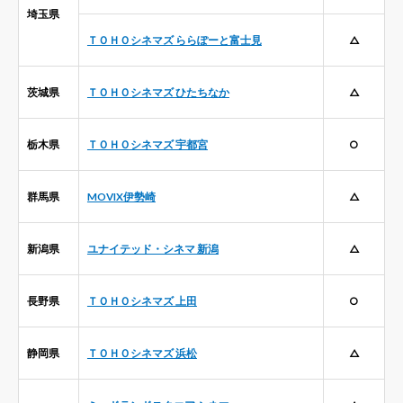
埼玉県
ＴＯＨＯシネマズ ららぽーと富士見
△
茨城県
ＴＯＨＯシネマズ ひたちなか
△
栃木県
ＴＯＨＯシネマズ 宇都宮
○
群馬県
MOVIX伊勢崎
△
新潟県
ユナイテッド・シネマ 新潟
△
長野県
ＴＯＨＯシネマズ 上田
○
静岡県
ＴＯＨＯシネマズ 浜松
△