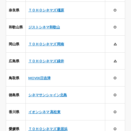
奈良県
ＴＯＨＯシネマズ 橿原
○
和歌山県
ジストシネマ和歌山
○
岡山県
ＴＯＨＯシネマズ 岡南
△
広島県
ＴＯＨＯシネマズ 緑井
△
鳥取県
MOVIX日吉津
○
徳島県
シネマサンシャイン北島
○
香川県
イオンシネマ 高松東
○
愛媛県
ＴＯＨＯシネマズ 新居浜
○