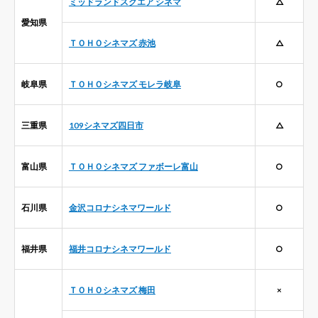
ミッドランドスクエア シネマ
△
愛知県
ＴＯＨＯシネマズ 赤池
△
岐阜県
ＴＯＨＯシネマズ モレラ岐阜
○
三重県
109シネマズ四日市
△
富山県
ＴＯＨＯシネマズ ファボーレ富山
○
石川県
金沢コロナシネマワールド
○
福井県
福井コロナシネマワールド
○
ＴＯＨＯシネマズ 梅田
×