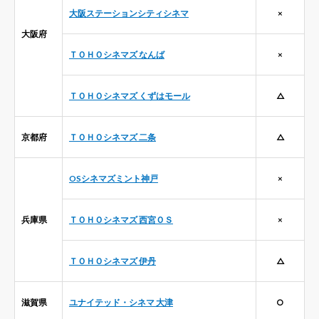
大阪ステーションシティシネマ
×
大阪府
ＴＯＨＯシネマズ なんば
×
ＴＯＨＯシネマズ くずはモール
△
京都府
ＴＯＨＯシネマズ 二条
△
OSシネマズミント神戸
×
兵庫県
ＴＯＨＯシネマズ 西宮ＯＳ
×
ＴＯＨＯシネマズ 伊丹
△
滋賀県
ユナイテッド・シネマ 大津
○