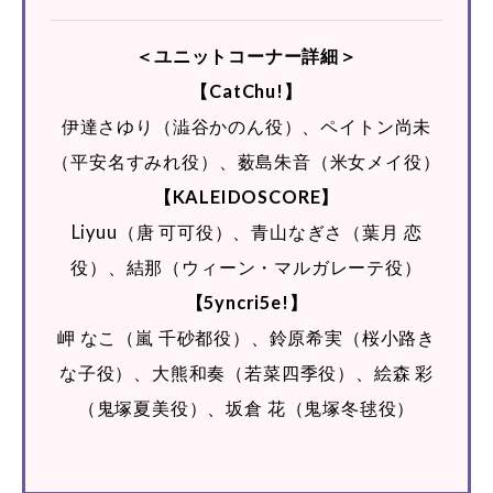
＜ユニットコーナー詳細＞
【CatChu!】
伊達さゆり（澁谷かのん役）、ペイトン尚未
（平安名すみれ役）、薮島朱音（米女メイ役）
【KALEIDOSCORE】
Liyuu（唐 可可役）、青山なぎさ（葉月 恋
役）、結那（ウィーン・マルガレーテ役）
【5yncri5e!】
岬 なこ（嵐 千砂都役）、鈴原希実（桜小路き
な子役）、大熊和奏（若菜四季役）、絵森 彩
（鬼塚夏美役）、坂倉 花（鬼塚冬毬役）