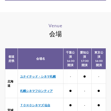
Venue
会場
千葉公
愛知公
東京公
都道
演
演
演
会場名
府県
16:30
17:30
16:00
開演
開演
開演
ユナイテッド・シネマ札幌
-
●
-
北海
道
札幌シネマフロンティア
●
-
●
ＴＯＨＯシネマズ 仙台
●
-
●
宮城