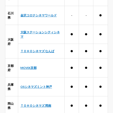
石川
金沢コロナシネマワールド
-
-
●
県
大阪ステーションシティシネ
●
●
●
マ
大阪
府
ＴＯＨＯシネマズ なんば
●
●
●
京都
MOVIX京都
●
●
●
府
兵庫
OSシネマズミント神戸
●
●
●
県
岡山
ＴＯＨＯシネマズ 岡南
●
●
●
県