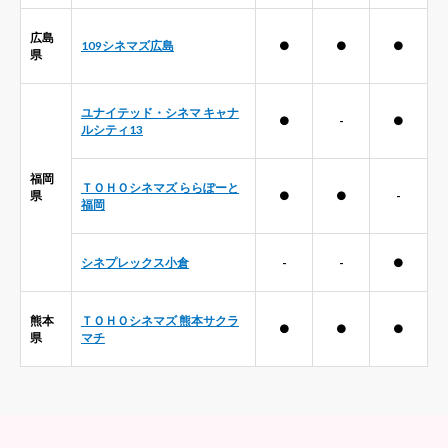
広島
109シネマズ広島
●
●
●
県
ユナイテッド・シネマ キャナ
●
-
●
ルシティ13
福岡
ＴＯＨＯシネマズ ららぽーと
県
●
●
-
福岡
シネプレックス小倉
-
-
●
熊本
ＴＯＨＯシネマズ 熊本サクラ
●
●
●
県
マチ