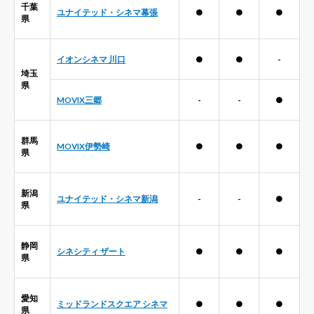
千葉
ユナイテッド・シネマ幕張
●
●
●
県
イオンシネマ 川口
●
●
-
埼玉
県
MOVIX三郷
-
-
●
群馬
MOVIX伊勢崎
●
●
●
県
新潟
ユナイテッド・シネマ新潟
-
-
●
県
静岡
シネシティ ザート
●
●
●
県
愛知
ミッドランドスクエア シネマ
●
●
●
県