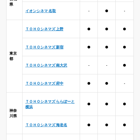
県
イオンシネマ 名取
-
●
-
ＴＯＨＯシネマズ 上野
●
●
●
ＴＯＨＯシネマズ 新宿
●
●
●
東京
都
ＴＯＨＯシネマズ 南大沢
-
-
●
ＴＯＨＯシネマズ 府中
●
●
-
ＴＯＨＯシネマズ ららぽーと
●
●
●
横浜
神奈
川県
ＴＯＨＯシネマズ 海老名
●
●
●