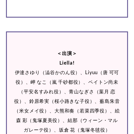
＜出演＞
Liella!
伊達さゆり（澁谷かのん役）、Liyuu（唐 可可
役）、岬 なこ（嵐 千砂都役）、ペイトン尚未
（平安名すみれ役）、青山なぎさ（葉月 恋
役）、鈴原希実（桜小路きな子役）、薮島朱音
（米女メイ役）、大熊和奏（若菜四季役）、絵
森 彩（鬼塚夏美役）、結那（ウィーン・マル
ガレーテ役）、坂倉 花（鬼塚冬毬役）