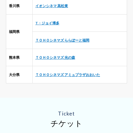
香川県
イオンシネマ 高松東
T・ジョイ博多
福岡県
ＴＯＨＯシネマズ ららぽーと福岡
熊本県
ＴＯＨＯシネマズ 光の森
大分県
ＴＯＨＯシネマズ アミュプラザおおいた
Ticket
チケット