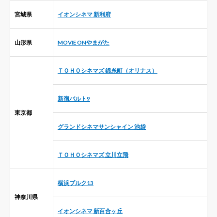
宮城県
イオンシネマ 新利府
山形県
MOVIE ONやまがた
ＴＯＨＯシネマズ 錦糸町（オリナス）
新宿バルト9
東京都
グランドシネマサンシャイン 池袋
ＴＯＨＯシネマズ 立川立飛
横浜ブルク13
神奈川県
イオンシネマ 新百合ヶ丘