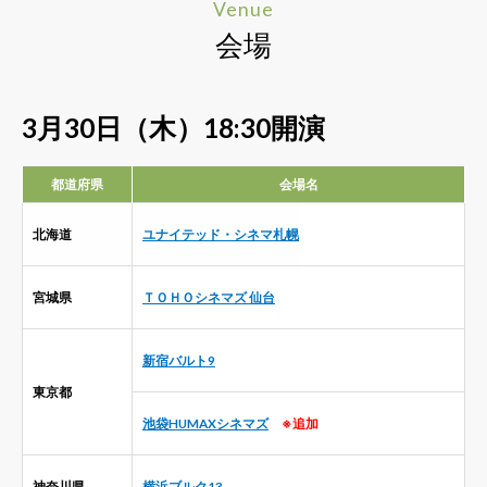
Venue
会場
3月30日（木）18:30開演
都道府県
会場名
北海道
ユナイテッド・シネマ札幌
宮城県
ＴＯＨＯシネマズ 仙台
新宿バルト9
東京都
池袋HUMAXシネマズ
※追加
神奈川県
横浜ブルク13