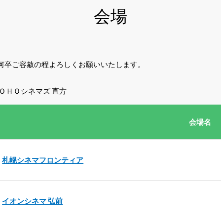
会場
何卒ご容赦の程よろしくお願いいたします。
ＯＨＯシネマズ 直方
会場名
札幌シネマフロンティア
イオンシネマ 弘前