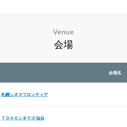
Venue
会場
会場名
札幌シネマフロンティア
ＴＯＨＯシネマズ 仙台