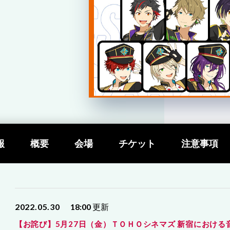
報
概要
会場
チケット
注意事項
2022.05.30
18:00
更新
【お詫び】5月27日（金）ＴＯＨＯシネマズ 新宿における