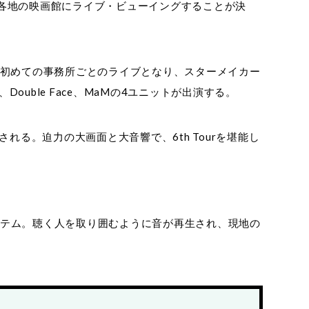
公演を、全国各地の映画館にライブ・ビューイングすることが決
、初めての事務所ごとのライブとなり、スターメイカー
h、Double Face、MaMの4ユニットが出演する。
る。迫力の大画面と大音響で、6th Tourを堪能し
ステム。聴く人を取り囲むように音が再生され、現地の