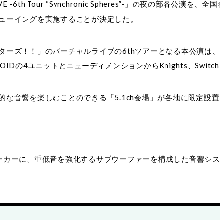
-6th Tour “Synchronic Spheres”-」の夜の部各
ューイングを実施することが決定した。
ターズ！！」のバーチャルライブの6thツアーとなる本公演は
ALOIDの4ユニットとニューディメンションからKnights、Switc
音響を楽しむことのできる「5.1ch会場」が各地に限定設置され
ーカーに、重低音を強化するサブウーファーを構成した音響シ