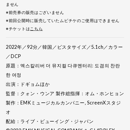
ません
※前売券の販売はございません
※前回公開時に販売していたムビチケのご使用はできません
※チケットは
こちら
2022年／92分／韓国／ビスタサイズ／5.1ch／カラー
／DCP
原題：엑스칼리버 더 뮤지컬 다큐멘터리: 도겸의 찬란
한 여정
出演：ドギョムほか
監督：クォン・ウンア 製作総指揮：オム・ホンヒョン
製作：EMKミュージカルカンパニー, ScreenXスタジ
オ
配給：ライブ・ビューイング・ジャパン