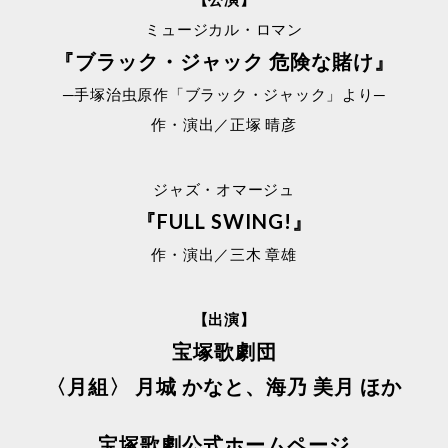
ミュージカル・ロマン
『ブラック・ジャック 危険な賭け』
─手塚治虫原作「ブラック・ジャック」より─
作・演出／正塚 晴彦
ジャズ・オマージュ
『FULL SWING!』
作・演出／三木 章雄
【出演】
宝塚歌劇団
〈月組〉 月城 かなと、海乃 美月 ほか
宝塚歌劇公式ホームページ