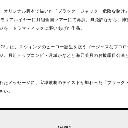
、オリジナル脚本で描いた『ブラック・ジャック 危険な賭け』
メモリアルイヤーに月組全国ツアーにて再演。無免許ながら、神
ジを、ドラマティックに謳いあげた作品。
WING!』は、スウィングのヒーロー誕生を祝うゴージャスなプ
ジ。月組トップコンビ・月城かなとと海乃美月のお披露目公演
れたメッセージに、宝塚歌劇のテイストが加わった「ブラック
さい。
【公演】