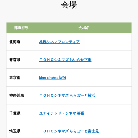
会場
都道府県
会場名
北海道
札幌シネマフロンティア
青森県
ＴＯＨＯシネマズ おいらせ下田
東京都
kino cinéma新宿
神奈川県
ＴＯＨＯシネマズ ららぽーと横浜
千葉県
ユナイテッド・シネマ 幕張
埼玉県
ＴＯＨＯシネマズ ららぽーと富士見