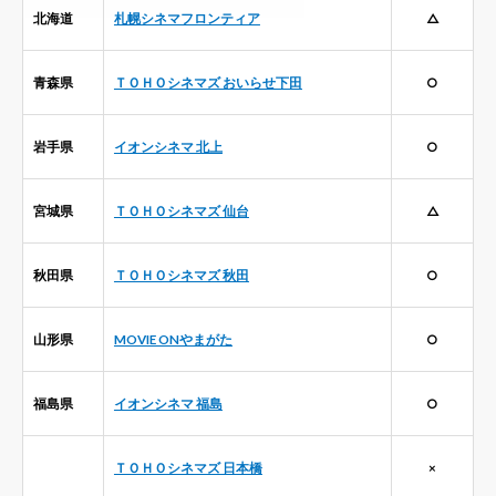
北海道
札幌シネマフロンティア
△
青森県
ＴＯＨＯシネマズ おいらせ下田
○
岩手県
イオンシネマ 北上
○
宮城県
ＴＯＨＯシネマズ 仙台
△
秋田県
ＴＯＨＯシネマズ 秋田
○
山形県
MOVIE ONやまがた
○
福島県
イオンシネマ 福島
○
ＴＯＨＯシネマズ 日本橋
×