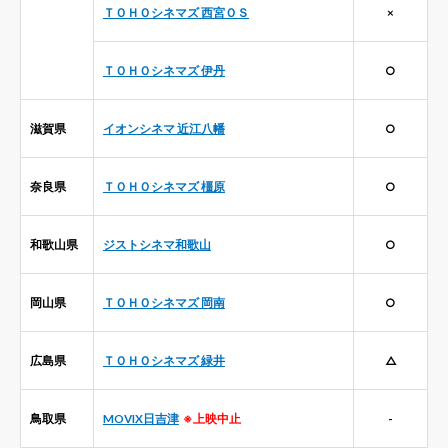
ＴＯＨＯシネマズ 西宮ＯＳ
×
ＴＯＨＯシネマズ 伊丹
○
滋賀県
イオンシネマ 近江八幡
○
奈良県
ＴＯＨＯシネマズ 橿原
○
和歌山県
ジストシネマ和歌山
○
岡山県
ＴＯＨＯシネマズ 岡南
○
広島県
ＴＯＨＯシネマズ 緑井
△
鳥取県
MOVIX日吉津
※上映中止
-