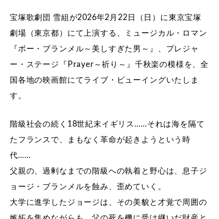
宝塚歌劇団 雪組が2026年2月22日（日）に東京宝塚
劇場（東京都）にて上演する、ミュージカル・ロマン
『ボー・ブランメル～美しすぎた男～』、プレジャ
ー・ステージ『Prayer～祈り～』千秋楽の模様を、全
国各地の映画館にてライブ・ビューイングいたしま
す。
階級社会の続く18世紀末イギリス……それは海を隔て
たフランスで、まもなく革命が起きようという時
代……
父親の、過剰なまでの階級への執着と野心は、息子ジ
ョージ・ブランメルを蝕み、歪めていく。
大学に進学したジョージは、その美貌と才覚で周囲の
嫉妬を集めながらも、父の死を機に受け継いだ財産と