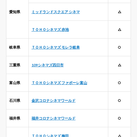
愛知県
ミッドランドスクエア シネマ
△
ＴＯＨＯシネマズ 赤池
△
岐阜県
ＴＯＨＯシネマズ モレラ岐阜
○
三重県
109シネマズ四日市
△
富山県
ＴＯＨＯシネマズ ファボーレ富山
○
石川県
金沢コロナシネマワールド
○
福井県
福井コロナシネマワールド
○
ＴＯＨＯシネマズ 梅田
△