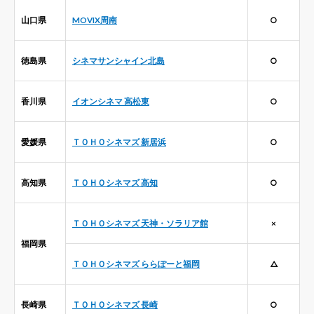
山口県
MOVIX周南
○
徳島県
シネマサンシャイン北島
○
香川県
イオンシネマ 高松東
○
愛媛県
ＴＯＨＯシネマズ 新居浜
○
高知県
ＴＯＨＯシネマズ 高知
○
ＴＯＨＯシネマズ 天神・ソラリア館
×
福岡県
ＴＯＨＯシネマズ ららぽーと福岡
△
長崎県
ＴＯＨＯシネマズ 長崎
○