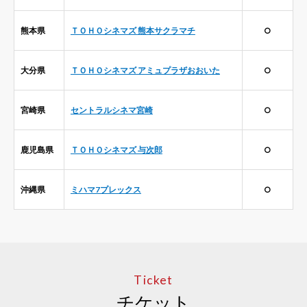
熊本県
ＴＯＨＯシネマズ 熊本サクラマチ
○
大分県
ＴＯＨＯシネマズ アミュプラザおおいた
○
宮崎県
セントラルシネマ宮崎
○
鹿児島県
ＴＯＨＯシネマズ 与次郎
○
沖縄県
ミハマ7プレックス
○
Ticket
チケット