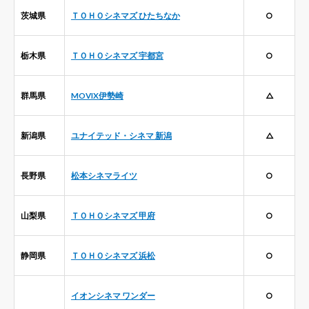
茨城県
ＴＯＨＯシネマズ ひたちなか
○
栃木県
ＴＯＨＯシネマズ 宇都宮
○
群馬県
MOVIX伊勢崎
△
新潟県
ユナイテッド・シネマ 新潟
△
長野県
松本シネマライツ
○
山梨県
ＴＯＨＯシネマズ 甲府
○
静岡県
ＴＯＨＯシネマズ 浜松
○
イオンシネマ ワンダー
○