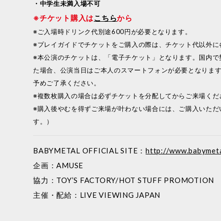
・中学生未満入場不可
※チケット購入は
こちら
から
※ご入場時ドリンク代別途600円が必要となります。
※プレイガイドでチケットをご購入の際は、チケット代以外に
※本公演のチケットは、「電子チケット」となります。国内で
た場合、公演当日はご本人のスマートフォンが必要となります
予めご了承ください。
※複数枚購入の場合は必ずチケットを分配してからご来場くだ
※購入後やむを得ずご来場が叶わない場合には、ご購入いただ
す。）
BABYMETAL OFFICIAL SITE：
http://www.babymet
企画：AMUSE
協力：TOY’S FACTORY/HOT STUFF PROMOTION
主催・配給：LIVE VIEWING JAPAN