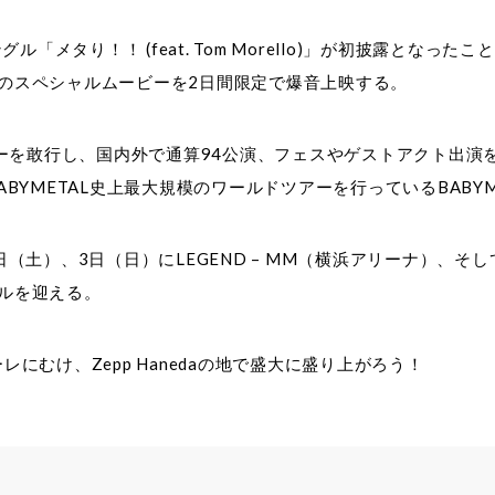
「メタり！！ (feat. Tom Morello)」が初披露となっ
のスペシャルムービーを2日間限定で爆音上映する。
アーを敢行し、国内外で通算94公演、フェスやゲストアクト出演
YMETAL史上最大規模のワールドツアーを行っているBABYM
4は、3月2日（土）、3日（日）にLEGEND – MM（横浜アリーナ）、そ
ルを迎える。
のフィナーレにむけ、Zepp Hanedaの地で盛大に盛り上がろう！