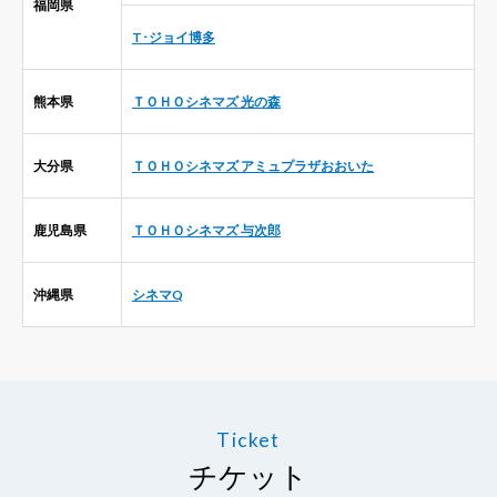
福岡県
T･ジョイ博多
熊本県
ＴＯＨＯシネマズ 光の森
大分県
ＴＯＨＯシネマズ アミュプラザおおいた
鹿児島県
ＴＯＨＯシネマズ 与次郎
沖縄県
シネマQ
Ticket
チケット