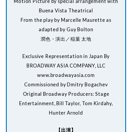
Motion Picture by special arrangement with
Buena Vista Theatrical
From the play by Marcelle Maurette as
adapted by Guy Bolton
潤色・演出／稲葉 太地
Exclusive Representation in Japan By
BROADWAY ASIA COMPANY, LLC
www.broadwayasia.com
Commissioned by Dmitry Bogachev
Original Broadway Producers: Stage
Entertainment, Bill Taylor, Tom Kirdahy,
Hunter Arnold
【出演】