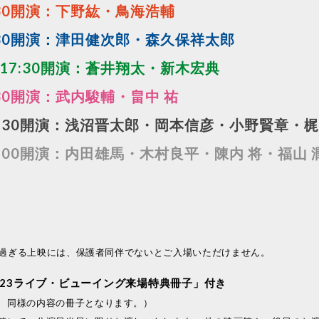
7:30開演：下野紘・鳥海浩輔
17:30開演：津田健次郎・森久保祥太郎
／17:30開演：蒼井翔太・新木宏典
7:30開演：武内駿輔・畠中 祐
／18:30開演：浅沼晋太郎・岡本信彦・小野賢章・梶
17:00開演：内田雄馬・木村良平・陳内 将・福山 
0を過ぎる上映には、保護者同伴でないとご入場いただけません。
 2023ライブ・ビューイング来場特典冊子」付き
、同様の内容の冊子となります。）