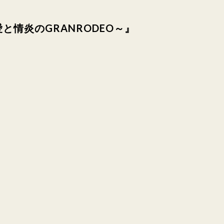
RE ～愛と情炎のGRANRODEO～』