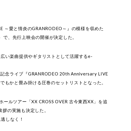
VE＆FIRE ～愛と情炎のGRANRODEO～』の模様を収めた
奈川県）で、先行上映会の開催が決定した。
幅広い楽曲提供やギタリストとして活躍するe-
ANRODEO 20th Anniversary LIVE
く、これでもかと畳み掛ける圧巻のセットリストとなった。
ルツアー「XX CROSS OVER 古今東西XX」を追
台挨拶の実施も決定した。
見逃しなく！