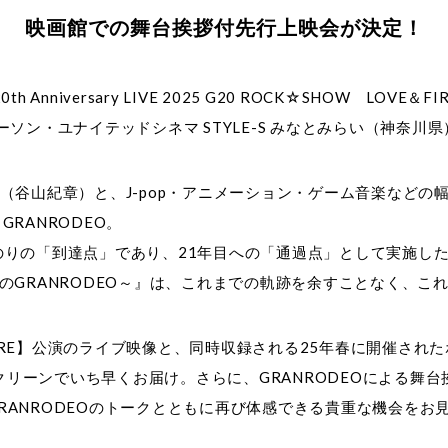
映画館での舞台挨拶付先行上映会が決定！
h Anniversary LIVE 2025 G20 ROCK☆SHOW LO
）にローソン・ユナイテッドシネマ STYLE-S みなとみらい（神
W（谷山紀章）と、J-pop・アニメーション・ゲーム音楽などの
RANRODEO。
到達点」であり、21年目への「通過点」として実施した記念ライブ『GR
 ～愛と情炎のGRANRODEO～』は、これまでの軌跡を余すことな
FIRE】公演のライブ映像と、同時収録される25年春に開催されたホー
リーンでいち早くお届け。さらに、GRANRODEOによる舞
RANRODEOのトークとともに再び体感できる貴重な機会をお