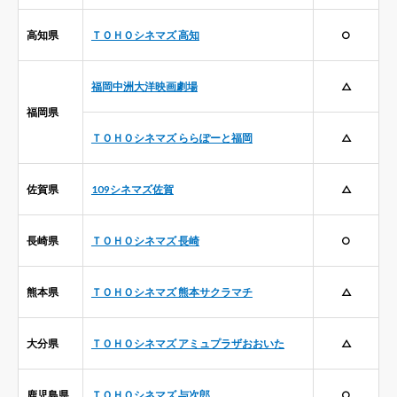
高知県
ＴＯＨＯシネマズ 高知
○
福岡中洲大洋映画劇場
△
福岡県
ＴＯＨＯシネマズ ららぽーと福岡
△
佐賀県
109シネマズ佐賀
△
長崎県
ＴＯＨＯシネマズ 長崎
○
熊本県
ＴＯＨＯシネマズ 熊本サクラマチ
△
大分県
ＴＯＨＯシネマズ アミュプラザおおいた
△
鹿児島県
ＴＯＨＯシネマズ 与次郎
○