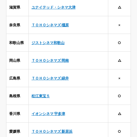
滋賀県
ユナイテッド・シネマ大津
△
奈良県
ＴＯＨＯシネマズ 橿原
×
和歌山県
ジストシネマ和歌山
○
岡山県
ＴＯＨＯシネマズ 岡南
△
広島県
ＴＯＨＯシネマズ 緑井
×
島根県
松江東宝５
○
香川県
イオンシネマ 宇多津
△
愛媛県
ＴＯＨＯシネマズ 新居浜
○