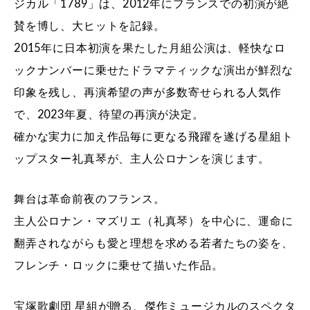
ジカル「1789」は、2012年にフランスでの初演が絶
賛を博し、大ヒットを記録。
2015年に日本初演を果たした月組公演は、軽快なロ
ックナンバーに乗せたドラマティックな演出が鮮烈な
印象を残し、再演希望の声が多数寄せられる人気作
で、2023年夏、待望の再演が決定。
確かな実力に加え作品毎に更なる飛躍を遂げる星組ト
ップスター礼真琴が、主人公ロナンを演じます。
舞台は革命前夜のフランス。
主人公ロナン・マズリエ（礼真琴）を中心に、運命に
翻弄されながらも愛と理想を求める若者たちの姿を、
フレンチ・ロックに乗せて描いた作品。
宝塚歌劇団 星組が贈る、傑作ミュージカルのスペクタ