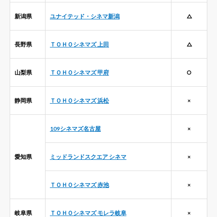
新潟県
ユナイテッド・シネマ新潟
△
長野県
ＴＯＨＯシネマズ 上田
△
山梨県
ＴＯＨＯシネマズ 甲府
○
静岡県
ＴＯＨＯシネマズ 浜松
×
109シネマズ名古屋
×
愛知県
ミッドランドスクエア シネマ
×
ＴＯＨＯシネマズ 赤池
×
岐阜県
ＴＯＨＯシネマズ モレラ岐阜
×