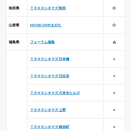
秋田県
ＴＯＨＯシネマズ 秋田
○
山形県
MOVIE ONやまがた
○
福島県
フォーラム福島
△
ＴＯＨＯシネマズ 日本橋
×
ＴＯＨＯシネマズ 日比谷
×
ＴＯＨＯシネマズ 六本木ヒルズ
×
ＴＯＨＯシネマズ 上野
×
ＴＯＨＯシネマズ 錦糸町
×