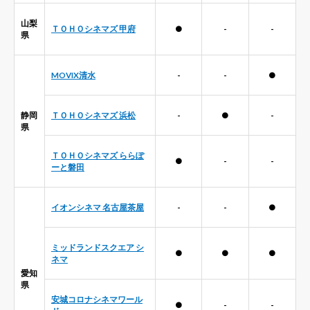
山梨
ＴＯＨＯシネマズ 甲府
●
-
-
県
MOVIX清水
-
-
●
静岡
ＴＯＨＯシネマズ 浜松
-
●
-
県
ＴＯＨＯシネマズ ららぽ
●
-
-
ーと磐田
イオンシネマ 名古屋茶屋
-
-
●
ミッドランドスクエア シ
●
●
●
ネマ
愛知
県
安城コロナシネマワール
●
-
-