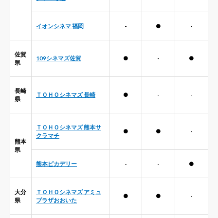
イオンシネマ 福岡
-
●
-
佐賀
109シネマズ佐賀
●
-
●
県
長崎
ＴＯＨＯシネマズ 長崎
●
-
-
県
ＴＯＨＯシネマズ 熊本サ
●
●
-
クラマチ
熊本
県
熊本ピカデリー
-
-
●
大分
ＴＯＨＯシネマズ アミュ
●
●
-
県
プラザおおいた