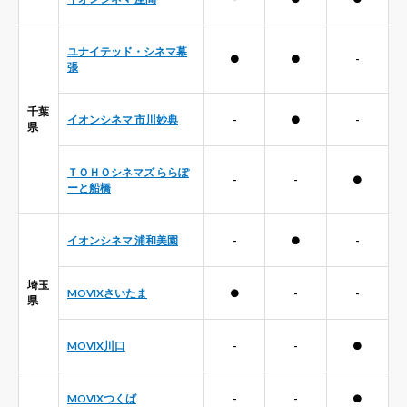
ユナイテッド・シネマ幕
●
●
-
張
千葉
イオンシネマ 市川妙典
-
●
-
県
ＴＯＨＯシネマズ ららぽ
-
-
●
ーと船橋
イオンシネマ 浦和美園
-
●
-
埼玉
MOVIXさいたま
●
-
-
県
MOVIX川口
-
-
●
MOVIXつくば
-
-
●