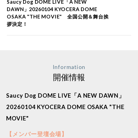
Saucy Dog DOME LIVE「A NEW
DAWN」20260104 KYOCERA DOME
OSAKA "THE MOVIE" 全国公開＆舞台挨
拶決定！
Information
開催情報
Saucy Dog DOME LIVE「A NEW DAWN」
20260104 KYOCERA DOME OSAKA "THE
MOVIE"
【メンバー登壇会場】