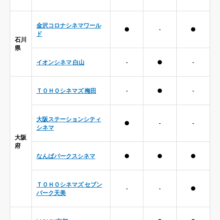
金沢コロナシネマワール
●
-
●
ド
石川
県
イオンシネマ 白山
-
●
-
ＴＯＨＯシネマズ 梅田
-
●
-
大阪ステーションシティ
●
-
-
シネマ
大阪
府
なんばパークスシネマ
●
●
●
ＴＯＨＯシネマズ セブン
-
-
●
パーク天美