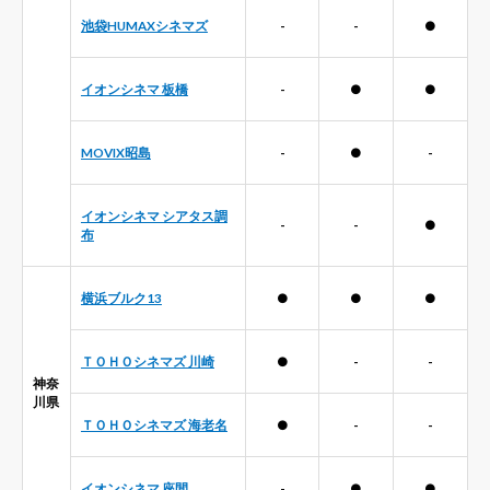
池袋HUMAXシネマズ
-
-
●
イオンシネマ 板橋
-
●
●
MOVIX昭島
-
●
-
イオンシネマ シアタス調
-
-
●
布
横浜ブルク13
●
●
●
ＴＯＨＯシネマズ 川崎
●
-
-
神奈
川県
ＴＯＨＯシネマズ 海老名
●
-
-
イオンシネマ 座間
-
●
●