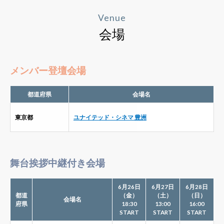
Venue
会場
メンバー登壇会場
都道府県
会場名
東京都
ユナイテッド・シネマ 豊洲
舞台挨拶中継付き会場
6月26日
6月27日
6月28日
都道
（金）
（土）
（日）
会場名
府県
18:30
13:00
16:00
START
START
START