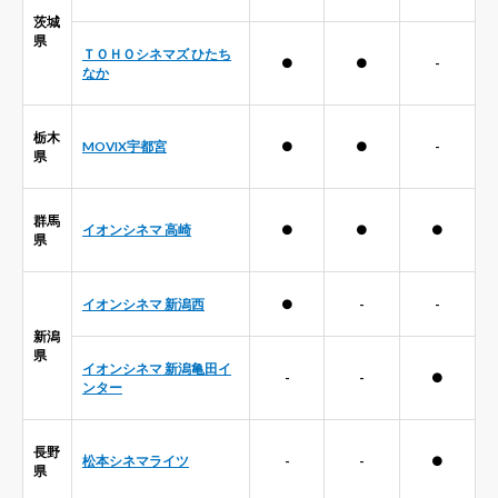
茨城
県
ＴＯＨＯシネマズ ひたち
●
●
-
なか
栃木
MOVIX宇都宮
●
●
-
県
群馬
イオンシネマ 高崎
●
●
●
県
イオンシネマ 新潟西
●
-
-
新潟
県
イオンシネマ 新潟亀田イ
-
-
●
ンター
長野
松本シネマライツ
-
-
●
県