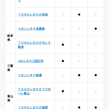
ド
ＴＯＨＯシネマズ 赤池
-
●
-
イオンシネマ 各務原
-
-
●
岐阜
県
ＴＯＨＯシネマズ モレラ
●
-
-
岐阜
109シネマズ四日市
●
-
-
三重
県
イオンシネマ 鈴鹿
-
●
●
ＴＯＨＯシネマズ ファボ
●
-
-
ーレ富山
富山
県
ＴＯＨＯシネマズ 高岡
-
●
●