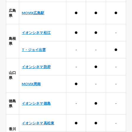
広島
MOVIX広島駅
●
●
●
県
イオンシネマ 松江
●
●
-
島根
県
T・ジョイ出雲
-
-
●
イオンシネマ 防府
-
●
-
山口
県
MOVIX周南
●
-
-
徳島
イオンシネマ 徳島
-
●
-
県
イオンシネマ 高松東
●
●
-
香川