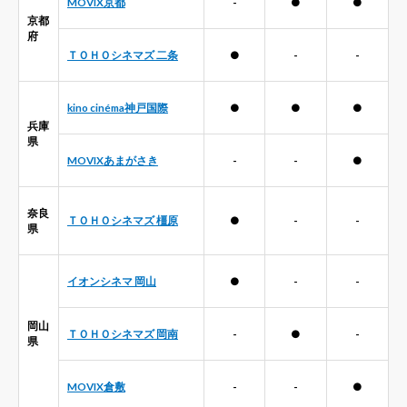
MOVIX京都
-
●
●
京都
府
ＴＯＨＯシネマズ 二条
●
-
-
kino cinéma神戸国際
●
●
●
兵庫
県
MOVIXあまがさき
-
-
●
奈良
ＴＯＨＯシネマズ 橿原
●
-
-
県
イオンシネマ 岡山
●
-
-
岡山
ＴＯＨＯシネマズ 岡南
-
●
-
県
MOVIX倉敷
-
-
●