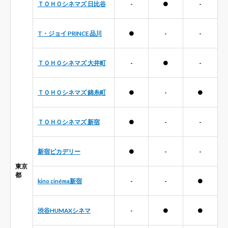
ＴＯＨＯシネマズ 日比谷
-
●
-
T・ジョイ PRINCE 品川
●
-
-
ＴＯＨＯシネマズ 大井町
-
●
-
ＴＯＨＯシネマズ 錦糸町
●
-
●
ＴＯＨＯシネマズ 新宿
●
-
-
新宿ピカデリー
●
-
-
東京
都
kino cinéma新宿
-
-
●
渋谷HUMAXシネマ
-
●
●