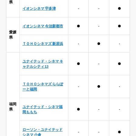
県
イオンシネマ 宇多津
-
-
●
イオンシネマ 今治新都市
●
-
●
愛媛
県
ＴＯＨＯシネマズ 新居浜
-
●
-
ユナイテッド・シネマ キ
●
-
●
ャナルシティ13
ＴＯＨＯシネマズ ららぽ
-
●
-
ーと福岡
福岡
ユナイテッド・シネマ福
県
●
-
-
岡ももち
ローソン・ユナイテッド
-
-
●
シネマ 小倉