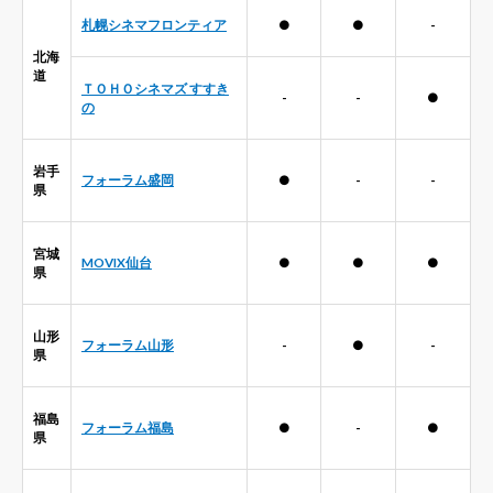
札幌シネマフロンティア
●
●
-
北海
道
ＴＯＨＯシネマズ すすき
-
-
●
の
岩手
フォーラム盛岡
●
-
-
県
宮城
MOVIX仙台
●
●
●
県
山形
フォーラム山形
-
●
-
県
福島
フォーラム福島
●
-
●
県